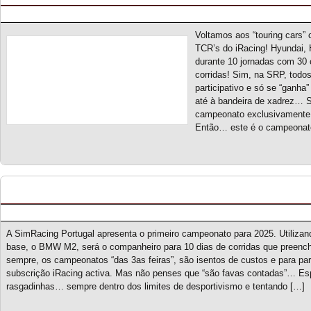
Posted by pmf on Mar - 4 - 2025
Voltamos aos “touring cars”
TCR’s do iRacing! Hyundai, 
durante 10 jornadas com 30 
corridas! Sim, na SRP, tod
participativo e só se “ganha
até à bandeira de xadrez… Se
campeonato exclusivamente 
Então… este é o campeonato
M2 CS Cup S1 – Novo campeonato
Posted by pmf on Mar - 1 - 2025
A SimRacing Portugal apresenta o primeiro campeonato para 2025. Utilizan
base, o BMW M2, será o companheiro para 10 dias de corridas que preench
sempre, os campeonatos “das 3as feiras”, são isentos de custos e para part
subscrição iRacing activa. Mas não penses que “são favas contadas”… Esp
rasgadinhas… sempre dentro dos limites de desportivismo e tentando […]