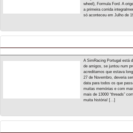
wheel), Formula Ford. A ori
a primeira corrida integralm
só aconteceu em Julho de 1
19º Aniversário da SimRacing Portugal
Posted by pmf on Nov - 20 - 2023
A SimRacing Portugal está 
de amigos, se juntou num pr
acreditamos que estava longe
27 de Novembro, deveria ser 
data para todos os que pass
muitas memórias e com mais
mais de 13000 “threads” com
muita história! […]
Touring Car Series S4 – Classificação Geral (fina