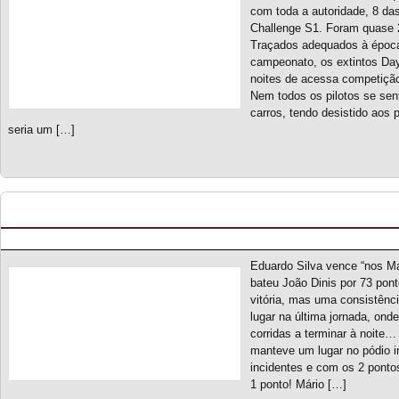
com toda a autoridade, 8 da
Challenge S1. Foram quase
Traçados adequados à época
campeonato, os extintos Day
noites de acessa competiçã
Nem todos os pilotos se sen
carros, tendo desistido aos
seria um […]
Mazda Cup S6 – Classificação Geral (final)
Posted by pmf on Dez - 5 - 2024
Eduardo Silva vence “nos Ma
bateu João Dinis por 73 pon
vitória, mas uma consistênci
lugar na última jornada, ond
corridas a terminar à noite…
manteve um lugar no pódio i
incidentes e com os 2 ponto
1 ponto! Mário […]