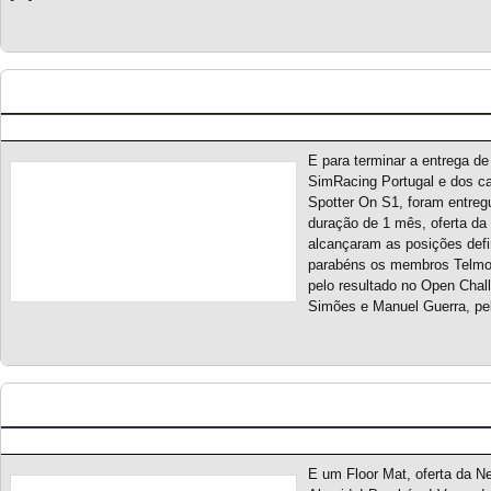
Entrega de prémios Majors Garage
Posted by pmf on Jun - 21 - 2023
E para terminar a entrega d
SimRacing Portugal e dos 
Spotter On S1, foram entreg
duração de 1 mês, oferta da
alcançaram as posições defi
parabéns os membros Telmo 
pelo resultado no Open Chal
Simões e Manuel Guerra, pe
Spotter On S1 – Entrega de prémio Next Level 
Posted by pmf on Jun - 20 - 2023
E um Floor Mat, oferta da N