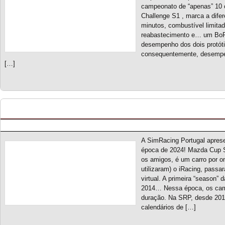
campeonato de “apenas” 10 
Challenge S1 , marca a dife
minutos, combustível limitad
reabastecimento e… um BoP a
desempenho dos dois protóti
consequentemente, desempen
[…]
Mazda Cup S6 – Novo campeonato
Posted by pmf on Set - 13 - 2024
A SimRacing Portugal apres
época de 2024! Mazda Cup 
os amigos, é um carro por o
utilizaram) o iRacing, passa
virtual. A primeira “season”
2014… Nessa época, os cam
duração. Na SRP, desde 201
calendários de […]