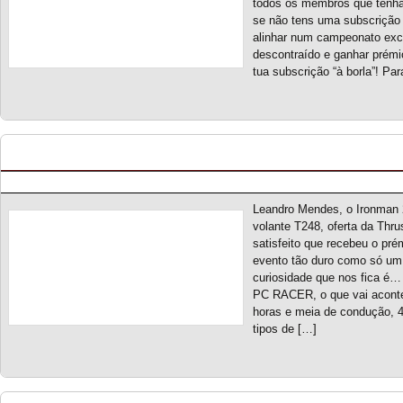
todos os membros que tenha
se não tens uma subscrição
alinhar num campeonato exc
descontraído e ganhar prémi
tua subscrição “à borla”! Pa
Ironman 2023 – Entrega de prémio Thrustmaste
Posted by pmf on Fev - 11 - 2023
Leandro Mendes, o Ironman 
volante T248, oferta da Thrus
satisfeito que recebeu o p
evento tão duro como só um 
curiosidade que nos fica é… 
PC RACER, o que vai aconte
horas e meia de condução, 4
tipos de […]