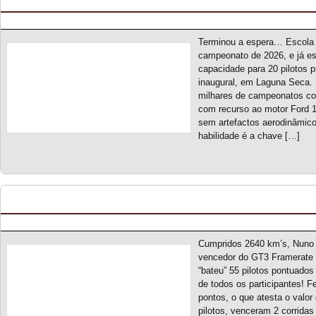
Posted by pmf on Fev - 24 - 2026
Terminou a espera… Escola 
campeonato de 2026, e já es
capacidade para 20 pilotos pr
inaugural, em Laguna Seca.
milhares de campeonatos co
com recurso ao motor Ford 
sem artefactos aerodinâmico
habilidade é a chave […]
GT3 Framerate 90 S1 – Classificação Geral (final
Posted by pmf on Nov - 20 - 2025
Cumpridos 2640 km’s, Nuno V
vencedor do GT3 Framerate 
“bateu” 55 pilotos pontuad
de todos os participantes! Fe
pontos, o que atesta o valo
pilotos, venceram 2 corrida