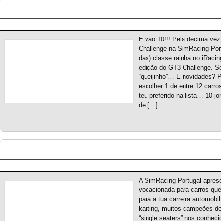
GT3 Challenge S10 – Novo campeonato
Posted by pmf on Fev - 28 - 2024
E vão 10!!! Pela décima ve
Challenge na SimRacing Por
das) classe rainha no iRaci
edição do GT3 Challenge. 
“queijinho”… E novidades? 
escolher 1 de entre 12 carros
teu preferido na lista… 10 jo
de […]
Escola de Campeões S1 – Novo campeonato
Posted by pmf on Fev - 26 - 2024
A SimRacing Portugal apres
vocacionada para carros que
para a tua carreira automobilí
karting, muitos campeões de
“single seaters” nos conhec