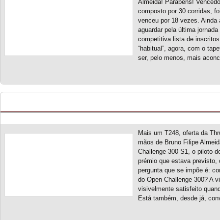
Almeida! Parabéns! Vencedo
composto por 30 corridas, f
venceu por 18 vezes. Ainda 
aguardar pela última jornada
competitiva lista de inscrito
“habitual”, agora, com o tape
ser, pelo menos, mais acon
Open Challenge 300 S1 – Entrega de prémio Th
Posted by pmf on Jun - 14 - 2023
Mais um T248, oferta da Thru
mãos de Bruno Filipe Almei
Challenge 300 S1, o piloto 
prémio que estava previsto, 
pergunta que se impõe é: co
do Open Challenge 300? A v
visivelmente satisfeito quan
Está também, desde já, con