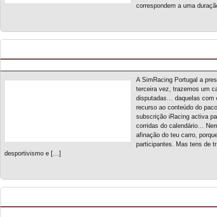
correspondem a uma duração
Spotter On S3 – Novo campeonato
Posted by pmf on Ago - 28 - 2025
A SimRacing Portugal a pre
terceira vez, trazemos um ca
disputadas… daquelas com c
recurso ao conteúdo do pac
subscrição iRacing activa pa
corridas do calendário… Nem
afinação do teu carro, porque
participantes. Mas tens de
desportivismo e […]
Dual Grip Championship S1 – Classificação Geral
Posted by pmf on Jul - 14 - 2025