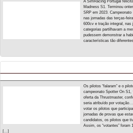
A SimRacing Portugal felici
Madness S1. Terminou ontem
SRP em 2023. Campeonato mis
nas jornadas das terças-feir
600cv e tração integral, nas
categorias partilhavam a mes
pudessem demonstrar a habi
características tão diferent
Fair Play [votação] – Entrega de prémio Thrust
Posted by pmf on Jul - 10 - 2023
Os pilotos “falaram” e o pil
campeonato Spotter On S1, f
oferta da Thrustmaster, conf
seria atribuído por votaçã
votar os pilotos que partic
jornadas de provas que est
candidatos, os pilotos que t
Assim, os “votantes” foram 
[…]