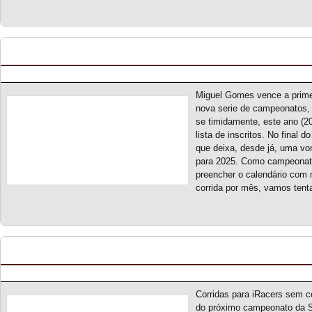
Portugal Cup Series 2024 – Classificação Geral (
Posted by pmf on Nov - 6 - 2024
Miguel Gomes vence a prime
nova serie de campeonatos, c
se timidamente, este ano (2
lista de inscritos. No final
que deixa, desde já, uma v
para 2025. Como campeonato
preencher o calendário com
corrida por mês, vamos tenta
Old School Prototype Challenge S1 – Novo ca
Posted by pmf on Set - 15 - 2024
Corridas para iRacers sem c
do próximo campeonato da S