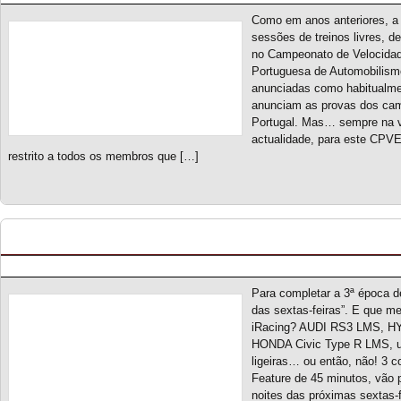
Como em anos anteriores, a 
sessões de treinos livres, d
no Campeonato de Velocidad
Portuguesa de Automobilismo
anunciadas como habitualmen
anunciam as provas dos ca
Portugal. Mas… sempre na 
actualidade, para este CPV
restrito a todos os membros que […]
Touring Car Series S4 – Novo campeonato
Posted by pmf on Ago - 31 - 2023
Para completar a 3ª época d
das sextas-feiras”. E que m
iRacing? AUDI RS3 LMS, H
HONDA Civic Type R LMS, u
ligeiras… ou então, não! 3 c
Feature de 45 minutos, vão 
noites das próximas sextas-