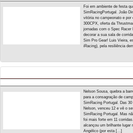
Foi em ambiente de festa q
SimRacingPortugal. João Din
vitória no campeonato e por
300CPX, oferta da Thrustmast
jornadas com o Spec Racer 
decorar a sua sala de corrid
Sim Pro Gear! Luis Vieira, 
iRacing), pela resiliência de
Touring Car Series S5 – Classificação Geral (fina
Posted by pmf on Jun - 1 - 2025
Nelson Sousa, quebra a barr
para a consagração de camp
SimRacing Portugal. Das 30 
Nelson, venceu 12 e vê o se
SimRacing Portugal. Mas nã
foi mais forte em 11 corridas
alcançou um brilhante lugar n
Angélico (por esta […]