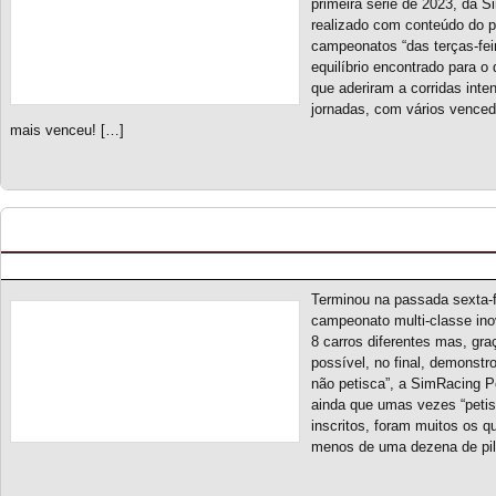
primeira série de 2023, da S
realizado com conteúdo do 
campeonatos “das terças-feira
equilíbrio encontrado para o
que aderiram a corridas inte
jornadas, com vários venced
mais venceu! […]
Open Challenge 300 S1 – Classificação Geral (fi
Posted by pmf on Mai - 22 - 2023
Terminou na passada sexta-
campeonato multi-classe ino
8 carros diferentes mas, gra
possível, no final, demonstr
não petisca”, a SimRacing Po
ainda que umas vezes “petis
inscritos, foram muitos os q
menos de uma dezena de pilot