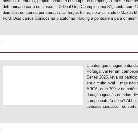
nossos membros, proporcionou um novo tipo de competição. Neste campe
determinado carro ou classe… O Dual Grip Championship S1, conta com 10
dois dias de corrida por semana, às terças-feiras, será utilizado o Mazda 
Ford. Dois carros icónicos na plataforma iRacing a pontuarem para o mes
Portugal Stockcar Series 2025 – Novo campeon
Posted by pmf on Mar - 31 - 2025
E antes que chegue o dia d
Portugal vai ter um campeon
Series 2025, leva os partici
em circuito oval… mas não 
ARCA, com 700cv de potência
duração igual às corridas
campeonato “a sério”! Ahhh…
tivesses cuidado… ou sorte
Touring Car Series S5 – Novo campeonato