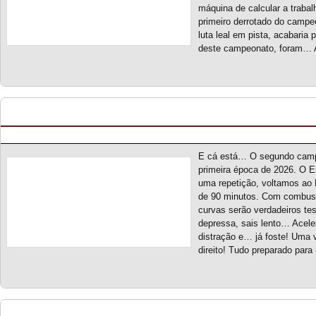
máquina de calcular a traba
primeiro derrotado do campe
luta leal em pista, acabaria
deste campeonato, foram… A
Endurance Racing Series S2 – Novo Campeona
Posted by pmf on Fev - 28 - 2026
E cá está… O segundo camp
primeira época de 2026. O 
uma repetição, voltamos ao 
de 90 minutos. Com combustív
curvas serão verdadeiros te
depressa, sais lento… Acel
distração e… já foste! Uma 
direito! Tudo preparado para
Escola de Campeões S2 – Novo Campeonato