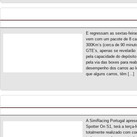
Open Challenge 300 S1 – Novo campeonato
Posted by pmf on Fev - 26 - 2023
E regressam as sextas-feira
vem com um pacote de 8 carr
300Km’s (cerca de 90 minuto
GTE’s, apenas se revelarão
pela capacidade do depósito
pela via das boxes para reab
desempenho dos carros ao lo
que alguns carros, têm […]
Spotter On S1 – Novo campeonato
Posted by pmf on Fev - 26 - 2023
A SimRacing Portugal apres
Spotter On S1, terá a terça
totalmente realizado com co