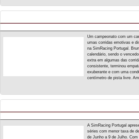
TDI cup S2 – Classificação Geral (final)
Posted by pmf on Jul - 12 - 2024
Um campeonato com um carr
umas corridas emotivas e di
na SimRacing Portugal. Brun
calendário, sendo o vencedo
extra em algumas das corrid
consistente, terminou empat
exuberante e com uma condu
centímetro de pista livre. 
TDI cup S2 – Novo campeonato
Posted by pmf on Mai - 30 - 2024
A SimRacing Portugal apre
séries com menor taxa de de
de Junho a 9 de Julho. Com 