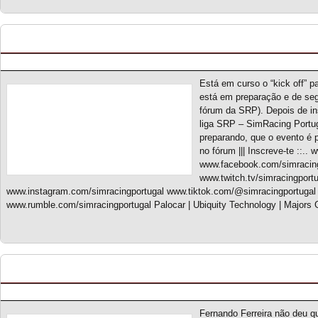
Ironman 2025
Posted by pmf on Fev - 19 - 2025
Está em curso o “kick off” 
está em preparação e de seg
fórum da SRP). Depois de ins
liga SRP – SimRacing Portuga
preparando, que o evento é p
no fórum ||| Inscreve-te ::.
www.facebook.com/simracing
www.twitch.tv/simracingport
www.instagram.com/simracingportugal www.tiktok.com/@simracingportugal
www.rumble.com/simracingportugal Palocar | Ubiquity Technology | Majors 
Old School Prototype Challenge S1 – Classificaç
Posted by pmf on Dez - 15 - 2024
Fernando Ferreira não deu q