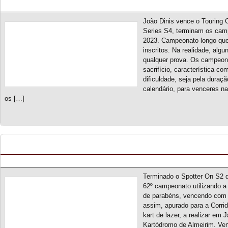
Posted by pmf on Nov - 18 - 2023
João Dinis vence o Touring 
Series S4, terminam os cam
2023. Campeonato longo que
inscritos. Na realidade, alg
qualquer prova. Os campeon
sacrifício, característica co
dificuldade, seja pela duraç
calendário, para venceres n
os […]
Spotter On S2 – Classificação Geral (final)
Posted by pmf on Nov - 9 - 2023
Terminado o Spotter On S2 d
62º campeonato utilizando a 
de parabéns, vencendo com au
assim, apurado para a Corri
kart de lazer, a realizar em
Kartódromo de Almeirim. Ve