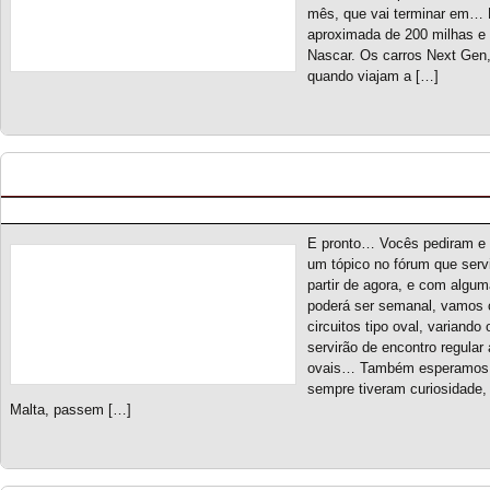
mês, que vai terminar em… 
aproximada de 200 milhas e 
Nascar. Os carros Next Gen
quando viajam a […]
Quinta das Ovais
Posted by pmf on Mar - 3 - 2024
E pronto… Vocês pediram e 
um tópico no fórum que ser
partir de agora, e com algu
poderá ser semanal, vamos c
circuitos tipo oval, variando
servirão de encontro regula
ovais… Também esperamos de
sempre tiveram curiosidad
Malta, passem […]