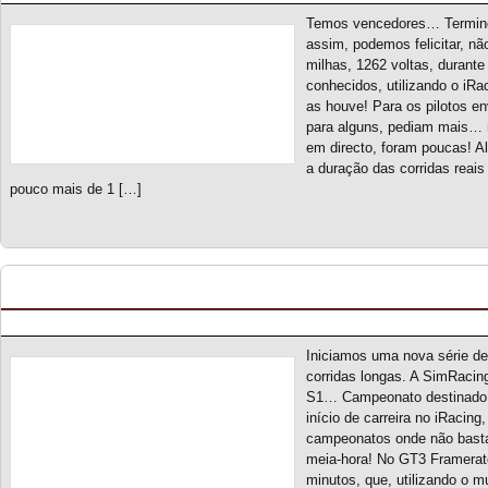
Temos vencedores… Terminou
assim, podemos felicitar, n
milhas, 1262 voltas, durante
conhecidos, utilizando o iRa
as houve! Para os pilotos e
para alguns, pediam mais… 
em directo, foram poucas! A
a duração das corridas rea
pouco mais de 1 […]
GT3 Framerate 90 S1 – Novo campeonato
Posted by pmf on Ago - 28 - 2025
Iniciamos uma nova série d
corridas longas. A SimRacin
S1… Campeonato destinado a
início de carreira no iRacing
campeonatos onde não basta 
meia-hora! No GT3 Framerat
minutos, que, utilizando o m