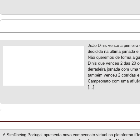
M2 CS Cup S1 – Classificação Geral (final)
Posted by pmf on Mai - 29 - 2025
João Dinis vence a primeira 
decidida na última jornada e 
Não queremos de forma algu
Dinis que venceu 2 das 20 co
derradeira jornada com uma
também venceu 2 corridas e 
Campeonato com uma afluênci
[…]
Dual Grip Championship S1 – Novo campeonat
Posted by pmf on Mai - 27 - 2025
A SimRacing Portugal apresenta novo campeonato virtual na plataforma iRac