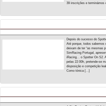
39 inscrições e terminámos
Spotter On S2 – Novo campeonato
Posted by pmf on Ago - 30 - 2023
Depois do sucesso do Spotte
Até porque, todos sabemos q
deixam de ter “as mesmas p
SimRacing Portugal, aprese
iRacing… o Spotter On S2. A 
pelas 22:00h, pretende-se ma
disposição e competição leal
Como tónica […]
RX Madness S1 – Classificação Geral (final)
Posted by pmf on Jul - 15 - 2023