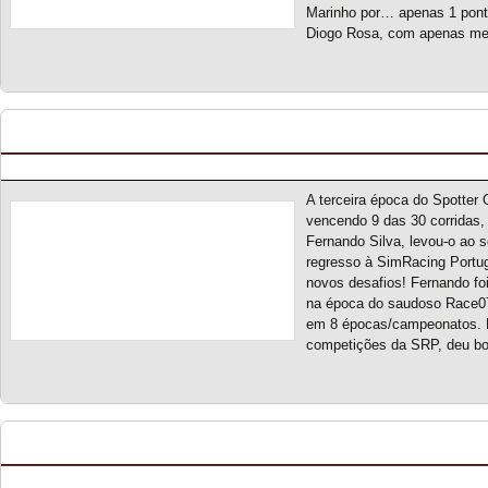
Marinho por… apenas 1 ponto
Diogo Rosa, com apenas m
Spotter On S3 – Classificação Geral (final)
Posted by pmf on Nov - 16 - 2025
A terceira época do Spotter 
vencendo 9 das 30 corridas, 
Fernando Silva, levou-o ao 
regresso à SimRacing Portu
novos desafios! Fernando fo
na época do saudoso Race07,
em 8 épocas/campeonatos. F
competições da SRP, deu bo
Portugal Stockcar Series 2025 – Classificação Ge
Posted by pmf on Out - 22 - 2025