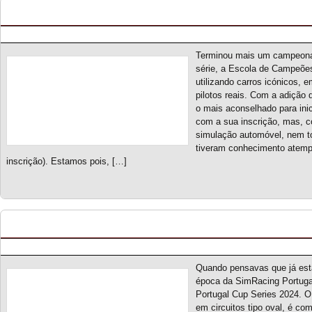
Escola de Campeões S1 – Classificação Geral (f
Posted by pmf on Mai - 19 - 2024
Terminou mais um campeona
série, a Escola de Campeões
utilizando carros icónicos, 
pilotos reais. Com a adição 
o mais aconselhado para ini
com a sua inscrição, mas, c
simulação automóvel, nem t
tiveram conhecimento atempa
inscrição). Estamos pois, […]
Portugal Cup Series 2024 – Novo campeonato
Posted by pmf on Mar - 12 - 2024
Quando pensavas que já esta
época da SimRacing Portuga
Portugal Cup Series 2024. O
em circuitos tipo oval, é co