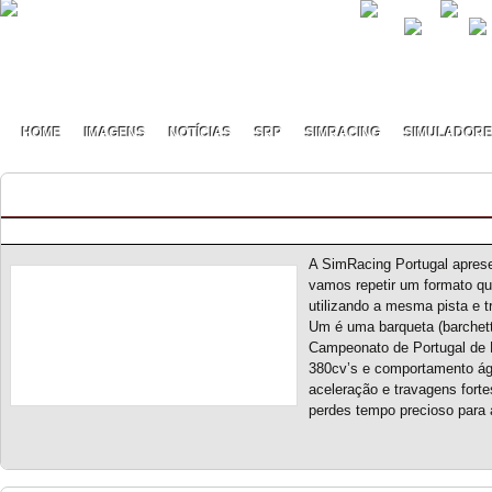
HOME
IMAGENS
NOTÍCIAS
SRP
SIMRACING
SIMULADOR
Dual Grip Championship S2 – Novo Campeonat
Posted by pmf on Jun - 9 - 2026
A SimRacing Portugal apres
vamos repetir um formato que
utilizando a mesma pista e t
Um é uma barqueta (barchett
Campeonato de Portugal de
380cv’s e comportamento ágil
aceleração e travagens fort
perdes tempo precioso para 