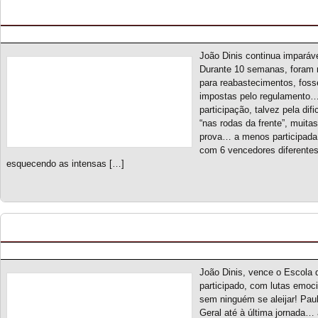
Endurance Racing Series S2 – Classificação Gera
Posted by pmf on Jun - 4 - 2026
João Dinis continua imparáv
Durante 10 semanas, foram 
para reabastecimentos, fos
impostas pelo regulamento…
participação, talvez pela di
“nas rodas da frente”, muita
prova… a menos participada
com 6 vencedores diferentes
esquecendo as intensas […]
Escola de Campeões S2 – Classificação Geral (f
Posted by pmf on Mai - 25 - 2026
João Dinis, vence o Escol
participado, com lutas emoc
sem ninguém se aleijar! Paul
Geral até à última jornada… 