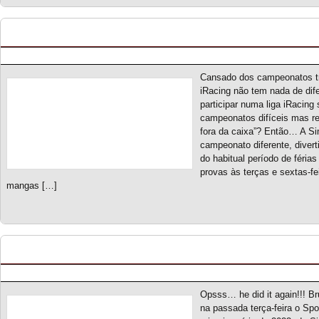
RX Madness S1 – Novo campeonato
Posted by pmf on Jun - 3 - 2023
Cansado dos campeonatos tr
iRacing não tem nada de dif
participar numa liga iRacin
campeonatos difíceis mas r
fora da caixa”? Então… A S
campeonato diferente, divert
do habitual período de féri
provas às terças e sextas-f
mangas […]
Spotter On S1 – Classificação Geral (final)
Posted by pmf on Mai - 29 - 2023
Opsss… he did it again!!! B
na passada terça-feira o Sp