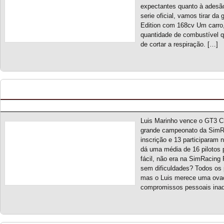
expectantes quanto à adesã
serie oficial, vamos tirar d
Edition com 168cv Um carro,
quantidade de combustível q
de cortar a respiração. […]
GT3 Challenge S10 – Classificação Geral (final)
Posted by pmf on Mai - 25 - 2024
Luis Marinho vence o GT3 C
grande campeonato da SimRac
inscrição e 13 participaram n
dá uma média de 16 pilotos
fácil, não era na SimRacing
sem dificuldades? Todos os p
mas o Luis merece uma ova
compromissos pessoais inad