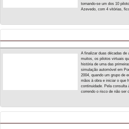
tornando-se um dos 10 pilot
Azevedo, com 4 vitórias, fic
Os canais da SRP nas redes sociais
Posted by pmf on Nov - 5 - 2023
A finalizar duas décadas de
muitos, os pilotos virtuais
história de uma das primeir
simulação automóvel em Po
2004, quando um grupo de en
mãos à obra e iniciar o que 
continuidade. Pela consulta
correndo o risco de não ser
CPVE 2023 – Treinos Livres
Posted by pmf on Set - 24 - 2023