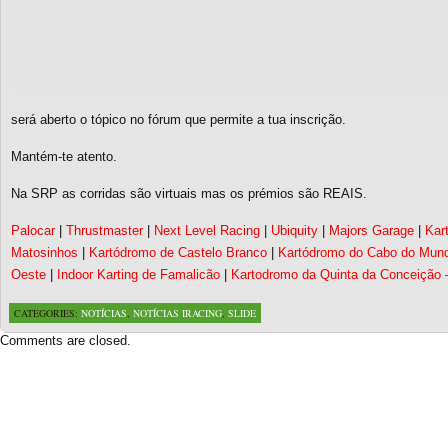
será aberto o tópico no fórum que permite a tua inscrição.
Mantém-te atento.
Na SRP as corridas são virtuais mas os prémios são REAIS.
Palocar
|
Thrustmaster
|
Next Level Racing
|
Ubiquity
|
Majors Garage
|
Kar
Matosinhos
|
Kartódromo de Castelo Branco
|
Kartódromo do Cabo do Mun
Oeste
|
Indoor Karting de Famalicão
|
Kartodromo da Quinta da Conceição 
CATEGORIES:
NOTÍCIAS
,
NOTÍCIAS IRACING
,
SLIDE
Comments are closed.
Based on a template designed by:
Web2feel.com
Google+
Copyright © 2026 SimRacing Portugal
A tua comunidade de simulação automóvel, falada em português!