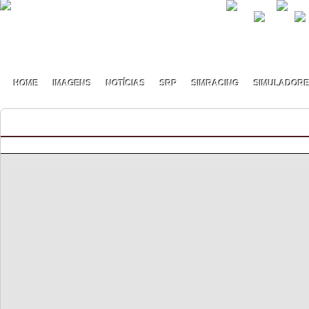
HOME
IMAGENS
NOTÍCIAS
SRP
SIMRACING
SIMULADOR
M2 CS Cup S1 – Novo campeonato
By pmf on Março - 1 - 2025