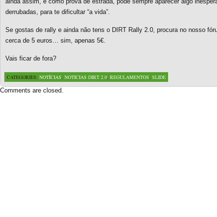
ainda assim, e como prova de estrada, pode sempre aparecer algo inesper
derrubadas, para te dificultar “a vida”.
Se gostas de rally e ainda não tens o DIRT Rally 2.0, procura no nosso fó
cerca de 5 euros… sim, apenas 5€.
Vais ficar de fora?
CATEGORIES:
NOTÍCIAS
,
NOTICIAS DIRT 2.0
,
REGULAMENTOS
,
SLIDE
Comments are closed.
Based on a template designed by:
Web2feel.com
Google+
Copyright © 2026 SimRacing Portugal
A tua comunidade de simulação automóvel, falada em português!