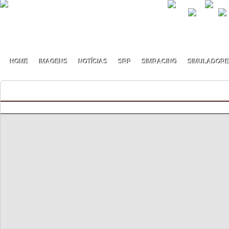
HOME
IMAGENS
NOTÍCIAS
SRP
SIMRACING
SIMULADOR
Rallye Golf GTI Trophy 2021
By pmf on Setembro - 12 - 2021