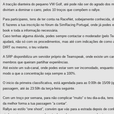
A tracção dianteira do pequeno VW Golf, até pode não ser do agrado dos m
divirtam a dominar o carro, pelos 10 troços que compõem o rallye.
Para participares, tens de ter conta na RaceNet, sobejamente conhecida, d
E fazeres a tua inscrição no fórum da SimRacing Portugal, onde já podes e
book e toda a informação necessária.
Caso tenhas alguma dúvida, podes sempre contactar o moderador (pelo Te
ajudará, não só com os procedimentos, mas até com indicações de como ap
DIRT ou mesmo, o teu volante.
A SRP disponibiliza um servidor próprio de Teamspeak, onde existe um ca
membros que queiram partilhar experiências.
Até existe um sub-canal, onde podes estar sem ser incomodado, enquanto
modo a que a concentração seja sempre a 100%.
O inicio da primeira classificativa, está agendada para as 0:00h de 15/09 (qu
passagem, até às 23:59h da terça-feira seguinte.
Com um troço por semana, para não complicar “muito” o teu dia-a-dia, tens
da melhor forma a tua passagem “a contar”.
Rallye ao estilo “one shoot”, convém que vás para a estrada depois de c