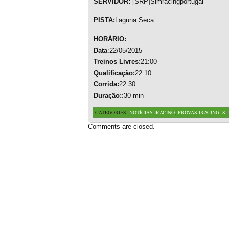
SERVIDOR:
[SRP]Simracingportugal
PISTA:
Laguna Seca
HORÁRIO:
Data
:22/05/2015
Treinos Livres:
21:00
Qualificação:
22:10
Corrida:
22:30
Duração:
:30 min
CATEGORIES:
NOTÍCIAS IRACING
,
PROVAS IRACING
,
SL
Comments are closed.
Based on a template designed by:
Web2feel.com
Google+
Copyright © 2026 SimRacing Portugal
A tua comunidade de simulação automóvel, falada em português!