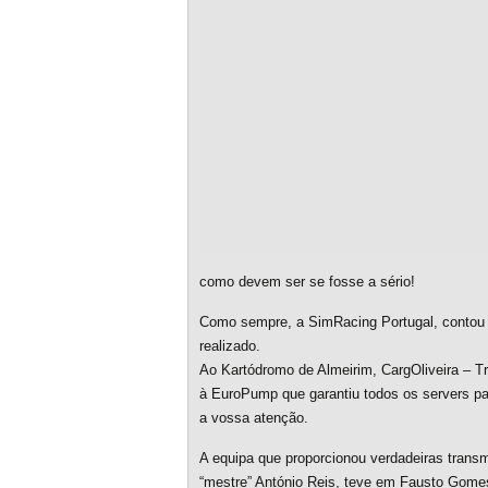
como devem ser se fosse a sério!
Como sempre, a SimRacing Portugal, contou
realizado.
Ao Kartódromo de Almeirim, CargOliveira – T
à EuroPump que garantiu todos os servers pa
a vossa atenção.
A equipa que proporcionou verdadeiras trans
“mestre” António Reis, teve em Fausto Gome