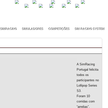
SIMRACING
SIMULADORES
COMPETIÇÕES
SIM RACING SYSTEM
nal
A SimRacing
Portugal felicita
todos os
participantes no
Lollipop Series
S3.
Foram 10
corridas com
“arrelias”,