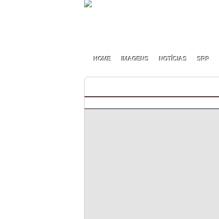
HOME
IMAGENS
NOTÍCIAS
SRP
Lollipop Series S3 – Pódio fi
By pmf on Abril - 24 - 2020