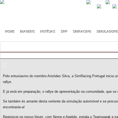
HOME
IMAGENS
NOTÍCIAS
SRP
SIMRACING
SIMULADOR
Dirt 2.0 na SimRacing Portugal
By pmf on Janeiro - 20 - 2021
Pelo entusiasmo do membro Aristides Silva, a SimRacing Portugal inicia 
rallye.
E já está em preparação, o rallye de apresentação na comunidade, que se
Se também és amante desta vertente da simulação automóvel e se procu
encontraste-a!
Regista-te no nosso fórum, com Nome e Apelido, instala o Teamspeak e jun