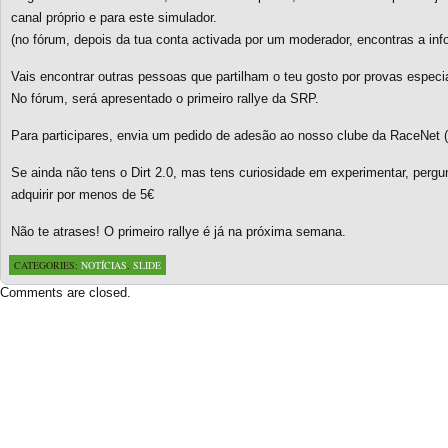
canal próprio e para este simulador.
(no fórum, depois da tua conta activada por um moderador, encontras a i
Vais encontrar outras pessoas que partilham o teu gosto por provas especia
No fórum, será apresentado o primeiro rallye da SRP.
Para participares, envia um pedido de adesão ao nosso clube da RaceNet (
Se ainda não tens o Dirt 2.0, mas tens curiosidade em experimentar, pe
adquirir por menos de 5€
Não te atrases! O primeiro rallye é já na próxima semana.
CATEGORIES:
NOTÍCIAS
,
SLIDE
Comments are closed.
Based on a template designed by:
Web2feel.com
Google+
Copyright © 2026 SimRacing Portugal
A tua comunidade de simulação automóvel, falada em português!