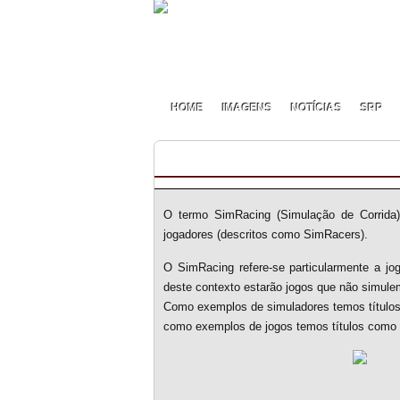
HOME
IMAGENS
NOTÍCIAS
SRP
O que é SimRacing
O termo SimRacing (Simulação de Corrida
jogadores (descritos como SimRacers).
O SimRacing refere-se particularmente a jo
deste contexto estarão jogos que não simule
Como exemplos de simuladores temos títulos
como exemplos de jogos temos títulos como 