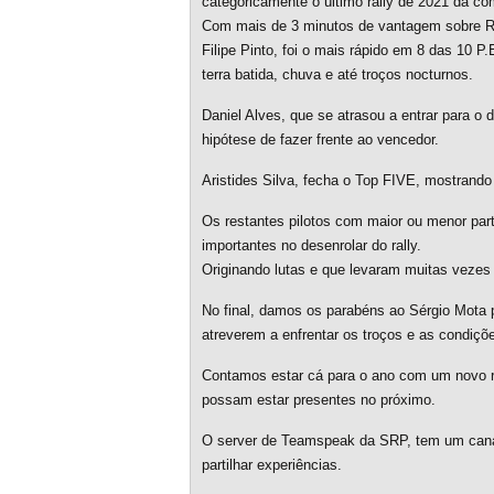
categoricamente o último rally de 2021 da c
Com mais de 3 minutos de vantagem sobre Ric
Filipe Pinto, foi o mais rápido em 8 das 10 P.
terra batida, chuva e até troços nocturnos.
Daniel Alves, que se atrasou a entrar para o 
hipótese de fazer frente ao vencedor.
Aristides Silva, fecha o Top FIVE, mostrando 
Os restantes pilotos com maior ou menor par
importantes no desenrolar do rally.
Originando lutas e que levaram muitas vezes 
No final, damos os parabéns ao Sérgio Mota p
atreverem a enfrentar os troços e as condiçõ
Contamos estar cá para o ano com um novo r
possam estar presentes no próximo.
O server de Teamspeak da SRP, tem um canal 
partilhar experiências.