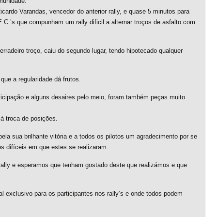
omunidade.
ardo Varandas, vencedor do anterior rally, e quase 5 minutos para
E.C.’s que compunham um rally dificil a alternar troços de asfalto com
derradeiro troço, caiu do segundo lugar, tendo hipotecado qualquer
que a regularidade dá frutos.
ticipação e alguns desaires pelo meio, foram também peças muito
à troca de posições.
ela sua brilhante vitória e a todos os pilotos um agradecimento por se
es difíceis em que estes se realizaram.
ally e esperamos que tenham gostado deste que realizámos e que
exclusivo para os participantes nos rally’s e onde todos podem