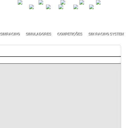
SIMRACING
SIMULADORES
COMPETIÇÕES
SIM RACING SYSTEM
 Classificação Geral (final)