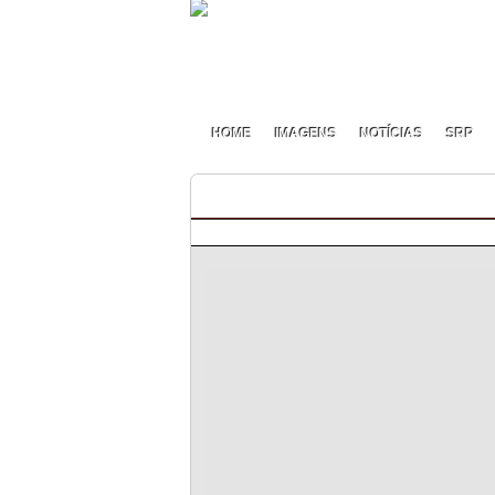
HOME
IMAGENS
NOTÍCIAS
SRP
Rallye Golf GTI Trophy 2021 –
By pmf on Novembro - 25 - 2021