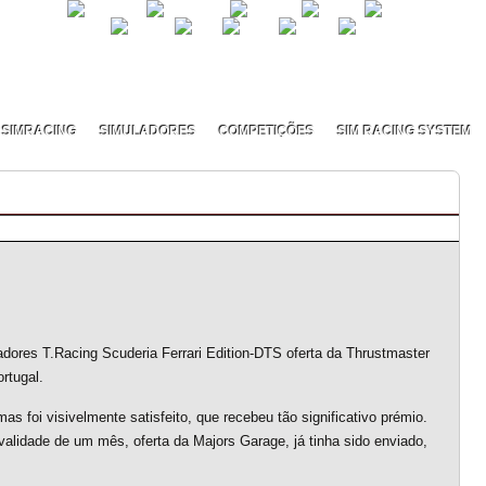
SIMRACING
SIMULADORES
COMPETIÇÕES
SIM RACING SYSTEM
rémio Thrustmaster
dores T.Racing Scuderia Ferrari Edition-DTS oferta da Thrustmaster
rtugal.
as foi visivelmente satisfeito, que recebeu tão significativo prémio.
 validade de um mês, oferta da Majors Garage, já tinha sido enviado,