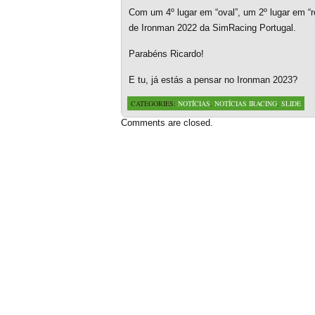
Com um 4º lugar em “oval”, um 2º lugar em “ro
de Ironman 2022 da SimRacing Portugal.
Parabéns Ricardo!
E tu, já estás a pensar no Ironman 2023?
CATEGORIES:
NOTÍCIAS
,
NOTÍCIAS IRACING
,
SLIDE
Comments are closed.
Based on a template designed by:
Web2feel.com
Google+
Copyright © 2026 SimRacing Portugal
A tua comunidade de simulação automóvel, falada em português!