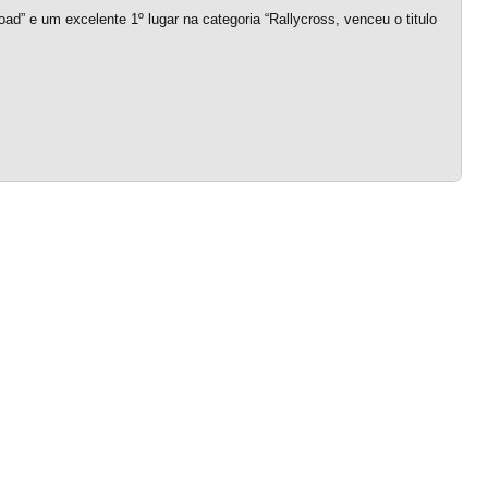
ad” e um excelente 1º lugar na categoria “Rallycross, venceu o titulo