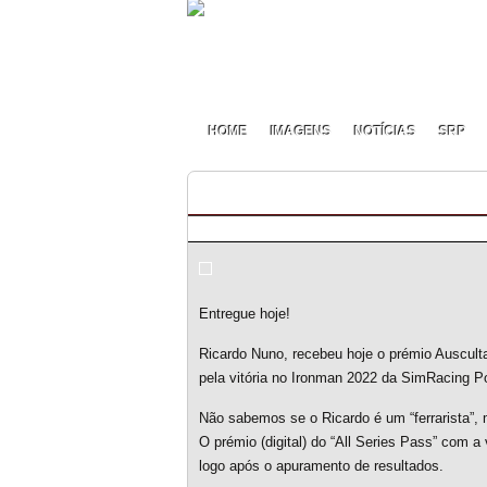
HOME
IMAGENS
NOTÍCIAS
SRP
Ironman 2022 – Entrega de p
By pmf on Fevereiro - 18 - 2022
Entregue hoje!
Ricardo Nuno, recebeu hoje o prémio Ausculta
pela vitória no Ironman 2022 da SimRacing Po
Não sabemos se o Ricardo é um “ferrarista”, m
O prémio (digital) do “All Series Pass” com a
logo após o apuramento de resultados.