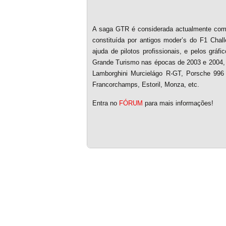
A saga GTR é considerada actualmente com
constituída por antigos moder’s do F1 Chal
ajuda de pilotos profissionais, e pelos gr
Grande Turismo nas épocas de 2003 e 2004, 
Lamborghini Murcielágo R-GT, Porsche 996
Francorchamps, Estoril, Monza, etc.
Entra no
FÓRUM
para mais informações!
Based on a template designed by:
Web2feel.com
Google+
Copyright © 2026 SimRacing Portugal