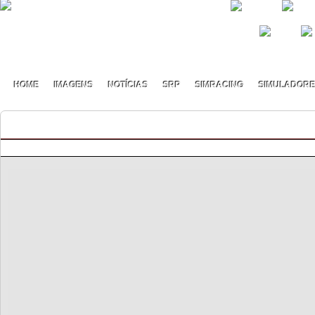
HOME
IMAGENS
NOTÍCIAS
SRP
SIMRACING
SIMULADOR
Mazda Cup S6 – Classificação Geral (final)
By pmf on Dezembro - 5 - 2024