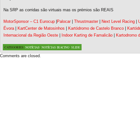
Na SRP as corridas são virtuais mas os prémios são REAIS
MotorSponsor – C1 Eurocup
|
Palocar
|
Thrustmaster
|
Next Level Racing
|
U
Évora
|
KartCenter de Matosinhos
|
Kartódromo de Castelo Branco
|
Kartód
Internacional da Região Oeste
|
Indoor Karting de Famalicão
|
Kartodromo d
CATEGORIES:
NOTÍCIAS
,
NOTÍCIAS IRACING
,
SLIDE
Comments are closed.
Based on a template designed by:
Web2feel.com
Google+
Copyright © 2026 SimRacing Portugal
A tua comunidade de simulação automóvel, falada em português!