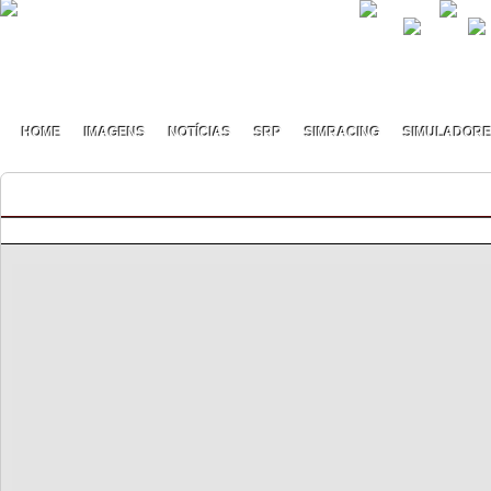
HOME
IMAGENS
NOTÍCIAS
SRP
SIMRACING
SIMULADOR
Ironman 2023 – Entrega de prémio Thrustmaste
By pmf on Fevereiro - 11 - 2023