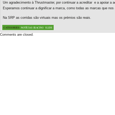
Um agradecimento à Thrustmaster, por continuar a acreditar e a apoiar a a
Esperamos continuar a dignificar a marca, como todas as marcas que nos
Na SRP as corridas são virtuais mas os prémios são reais.
CATEGORIES:
NOTÍCIAS IRACING
,
SLIDE
Comments are closed.
Based on a template designed by:
Web2feel.com
Google+
Copyright © 2026 SimRacing Portugal
A tua comunidade de simulação automóvel, falada em português!