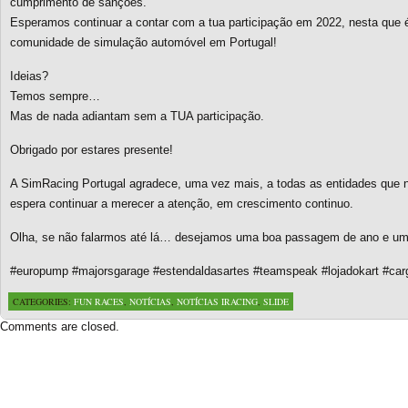
cumprimento de sanções.
Esperamos continuar a contar com a tua participação em 2022, nesta que 
comunidade de simulação automóvel em Portugal!
Ideias?
Temos sempre…
Mas de nada adiantam sem a TUA participação.
Obrigado por estares presente!
A SimRacing Portugal agradece, uma vez mais, a todas as entidades que n
espera continuar a merecer a atenção, em crescimento continuo.
Olha, se não falarmos até lá… desejamos uma boa passagem de ano e um 
#europump #majorsgarage #estendaldasartes #teamspeak #lojadokart #cargo
CATEGORIES:
FUN RACES
,
NOTÍCIAS
,
NOTÍCIAS IRACING
,
SLIDE
Comments are closed.
Based on a template designed by:
Web2feel.com
Google+
Copyright © 2026 SimRacing Portugal
A tua comunidade de simulação automóvel, falada em português!