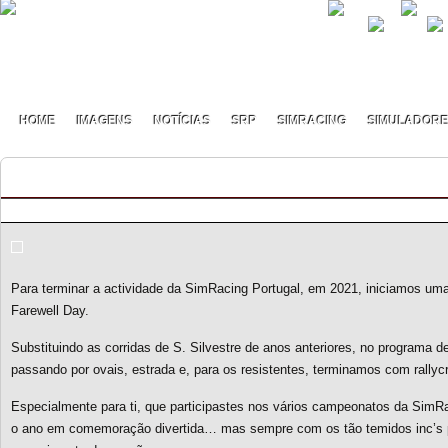
HOME
IMAGENS
NOTÍCIAS
SRP
SIMRACING
SIMULADOR
Farewell Day 2021
By pmf on Dezembro - 30 - 2021
Para terminar a actividade da SimRacing Portugal, em 2021, iniciamos um
Farewell Day.
Substituindo as corridas de S. Silvestre de anos anteriores, no programa 
passando por ovais, estrada e, para os resistentes, terminamos com rallyc
Especialmente para ti, que participastes nos vários campeonatos da SimR
o ano em comemoração divertida… mas sempre com os tão temidos inc’s p