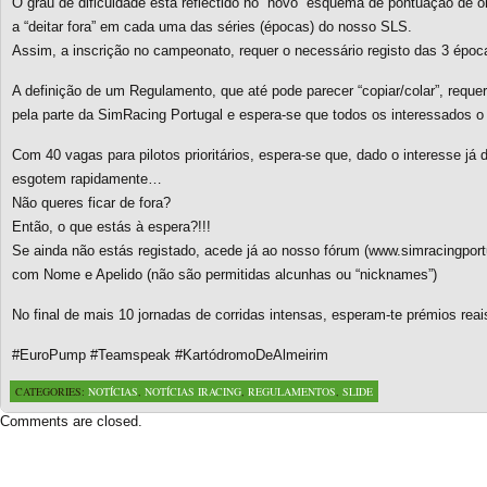
O grau de dificuldade está reflectido no “novo” esquema de pontuação de o
a “deitar fora” em cada uma das séries (épocas) do nosso SLS.
Assim, a inscrição no campeonato, requer o necessário registo das 3 épo
A definição de um Regulamento, que até pode parecer “copiar/colar”, reque
pela parte da SimRacing Portugal e espera-se que todos os interessados 
Com 40 vagas para pilotos prioritários, espera-se que, dado o interesse j
esgotem rapidamente…
Não queres ficar de fora?
Então, o que estás à espera?!!!
Se ainda não estás registado, acede já ao nosso fórum (www.simracingportu
com Nome e Apelido (não são permitidas alcunhas ou “nicknames”)
No final de mais 10 jornadas de corridas intensas, esperam-te prémios reai
#EuroPump #Teamspeak #KartódromoDeAlmeirim
CATEGORIES:
NOTÍCIAS
,
NOTÍCIAS IRACING
,
REGULAMENTOS
,
SLIDE
Comments are closed.
Based on a template designed by:
Web2feel.com
Google+