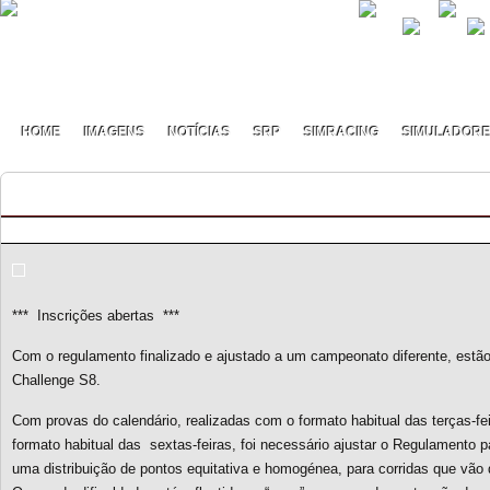
HOME
IMAGENS
NOTÍCIAS
SRP
SIMRACING
SIMULADOR
GT3 Challenge S8 – Inscrições abertas
By pmf on Maio - 13 - 2020
*** Inscrições abertas ***
Com o regulamento finalizado e ajustado a um campeonato diferente, estão
Challenge S8.
Com provas do calendário, realizadas com o formato habitual das terças-fe
formato habitual das sextas-feiras, foi necessário ajustar o Regulamento 
uma distribuição de pontos equitativa e homogénea, para corridas que vão