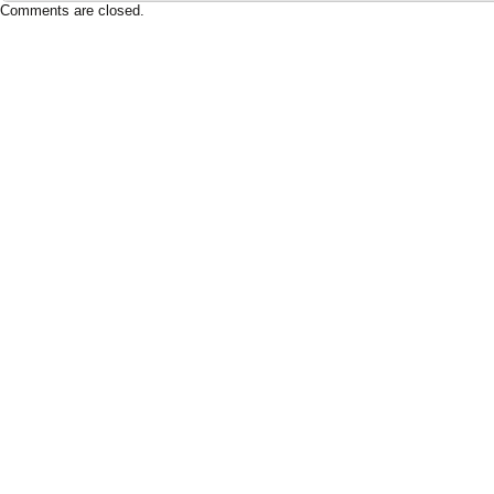
Comments are closed.
Based on a template designed by:
Web2feel.com
Google+
Copyright © 2026 SimRacing Portugal
A tua comunidade de simulação automóvel, falada em português!