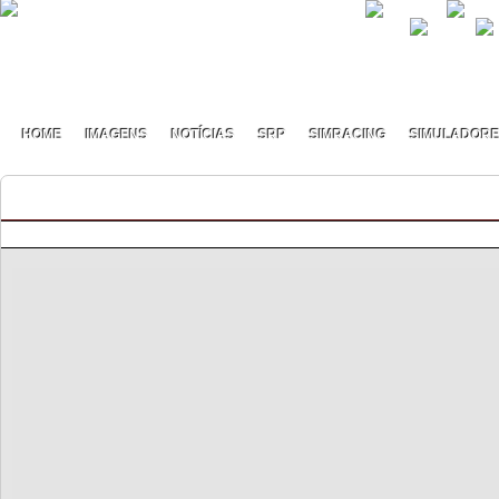
HOME
IMAGENS
NOTÍCIAS
SRP
SIMRACING
SIMULADOR
GTE Trophy S1 – Novo Campeonato
By pmf on Setembro - 16 - 2020