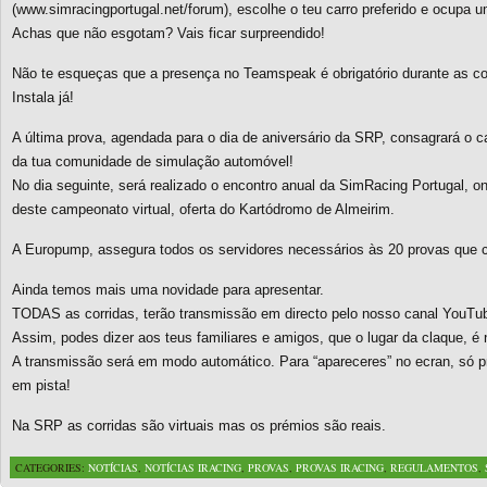
(www.simracingportugal.net/forum), escolhe o teu carro preferido e ocupa um
Achas que não esgotam? Vais ficar surpreendido!
Não te esqueças que a presença no Teamspeak é obrigatório durante as co
Instala já!
A última prova, agendada para o dia de aniversário da SRP, consagrará 
da tua comunidade de simulação automóvel!
No dia seguinte, será realizado o encontro anual da SimRacing Portugal, o
deste campeonato virtual, oferta do Kartódromo de Almeirim.
A Europump, assegura todos os servidores necessários às 20 provas que 
Ainda temos mais uma novidade para apresentar.
TODAS as corridas, terão transmissão em directo pelo nosso canal YouTu
Assim, podes dizer aos teus familiares e amigos, que o lugar da claque, é 
A transmissão será em modo automático. Para “apareceres” no ecran, só pre
em pista!
Na SRP as corridas são virtuais mas os prémios são reais.
CATEGORIES:
NOTÍCIAS
,
NOTÍCIAS IRACING
,
PROVAS
,
PROVAS IRACING
,
REGULAMENTOS
,