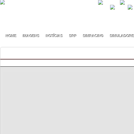
HOME
IMAGENS
NOTÍCIAS
SRP
SIMRACING
SIMULADOR
TDI Cup S1 – Pódio final
By pmf on Novembro - 25 - 2020