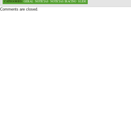
CATEGORIES:
GERAL
,
NOTÍCIAS
,
NOTÍCIAS IRACING
,
SLIDE
Comments are closed.
Based on a template designed by:
Web2feel.com
Google+
Copyright © 2026 SimRacing Portugal
A tua comunidade de simulação automóvel, falada em português!