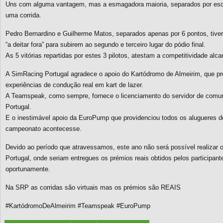
Uns com alguma vantagem, mas a esmagadora maioria, separados por esc
uma corrida.
Pedro Bernardino e Guilherme Matos, separados apenas por 6 pontos, tive
“a deitar fora” para subirem ao segundo e terceiro lugar do pódio final.
As 5 vitórias repartidas por estes 3 pilotos, atestam a competitividade al
A SimRacing Portugal agradece o apoio do Kartódromo de Almeirim, que pr
experiências de condução real em kart de lazer.
A Teamspeak, como sempre, fornece o licenciamento do servidor de comu
Portugal.
E o inestimável apoio da EuroPump que providenciou todos os alugueres de
campeonato acontecesse.
Devido ao período que atravessamos, este ano não será possível realizar 
Portugal, onde seriam entregues os prémios reais obtidos pelos participan
oportunamente.
Na SRP as corridas são virtuais mas os prémios são REAIS
#KartódromoDeAlmeirim #Teamspeak #EuroPump