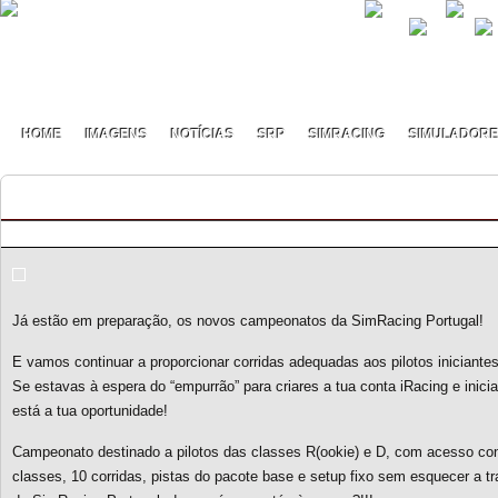
HOME
IMAGENS
NOTÍCIAS
SRP
SIMRACING
SIMULADOR
Lollipop Series S3
By pmf on Fevereiro - 3 - 2020
Já estão em preparação, os novos campeonatos da SimRacing Portugal!
E vamos continuar a proporcionar corridas adequadas aos pilotos iniciantes
Se estavas à espera do “empurrão” para criares a tua conta iRacing e iniciare
está a tua oportunidade!
Campeonato destinado a pilotos das classes R(ookie) e D, com acesso cond
classes, 10 corridas, pistas do pacote base e setup fixo sem esquecer a 