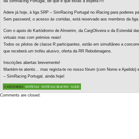
da SimRacing Portugal, de que é que estás à espera?!!!
Adere já hoje, à liga SRP – SimRacing Portugal no iRacing para poderes par
Sem password, o acesso às corridas, está reservado aos membros da liga
Com o apoio do Kartódromo de Almeirim, da CargOliveira e da Estendal d
virtuais mas com prémios reais!
Todos os pilotos de classe R participantes, estão em simultâneo a concor
que receberá um troféu alusivo, oferta da RR Rebobinagens.
Inscrições abertas brevemente!
Mantém-te atento… mas regista-te no nosso fórum (com Nome e Apelido) 
– SimRacing Portugal, ainda hoje!
CATEGORIES:
NOTÍCIAS
,
NOTÍCIAS IRACING
,
SLIDE
Comments are closed.
Based on a template designed by:
Web2feel.com
Google+
Copyright © 2026 SimRacing Portugal
A tua comunidade de simulação automóvel, falada em português!