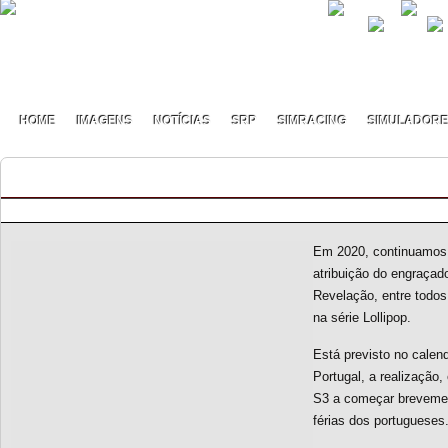
HOME
IMAGENS
NOTÍCIAS
SRP
SIMRACING
SIMULADOR
Rookie Revelação 2020
By pmf on Fevereiro - 6 - 2020
Em 2020, continuamos 
atribuição do engraçado
Revelação, entre todos
na série Lollipop.
Está previsto no cale
Portugal, a realização
S3 a começar brevemen
férias dos portugueses