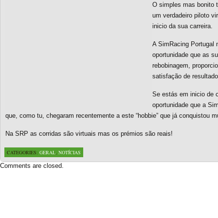
O simples mas bonito t
um verdadeiro piloto vi
inicio da sua carreira.
A SimRacing Portugal 
oportunidade que as s
rebobinagem, proporcio
satisfação de resultad
Se estás em inicio de c
oportunidade que a Sim
que, como tu, chegaram recentemente a este “hobbie” que já conquistou mu
Na SRP as corridas são virtuais mas os prémios são reais!
CATEGORIES:
GERAL
,
NOTÍCIAS
Comments are closed.
Based on a template designed by:
Web2feel.com
Google+
Copyright © 2026 SimRacing Portugal
A tua comunidade de simulação automóvel, falada em português!