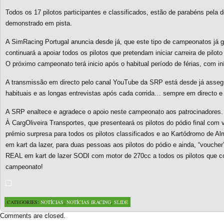
Todos os 17 pilotos participantes e classificados, estão de parabéns pela 
demonstrado em pista.
A SimRacing Portugal anuncia desde já, que este tipo de campeonatos já ga
continuará a apoiar todos os pilotos que pretendam iniciar carreira de pilot
O próximo campeonato terá inicio após o habitual período de férias, com i
A transmissão em directo pelo canal YouTube da SRP está desde já asse
habituais e as longas entrevistas após cada corrida… sempre em directo e 
A SRP enaltece e agradece o apoio neste campeonato aos patrocinadores.
À CargOliveira Transportes, que presenteará os pilotos do pódio final com
prémio surpresa para todos os pilotos classificados e ao Kartódromo de Alm
em kart da lazer, para duas pessoas aos pilotos do pódio e ainda, “vouche
REAL em kart de lazer SODI com motor de 270cc a todos os pilotos que 
campeonato!
CATEGORIES:
NOTÍCIAS
,
NOTÍCIAS IRACING
,
SLIDE
Comments are closed.