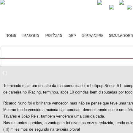
HOME
IMAGENS
NOTÍCIAS
SRP
SIMRACING
SIMULADOR
Lollipop Series S1 #Classificação Final
By pmf on Maio - 25 - 2019
Terminado mais um desafio da tua comunidade, o Lollipop Series S1, compe
de carreira no iRacing, terminou, após 10 corridas bem disputadas por todos
Ricardo Nuno foi o brilhante vencedor, mas não se pense que teve uma taref
Mesmo tendo vencido a maioria das corridas, demonstrando que é um sério 
Tavares e João Reis, também venceram uma corrida cada.
Nas restantes corridas, a vantagem foi diversas vezes reduzida, tendo cu
(!!!) milésimos de segundo na terceira prova!