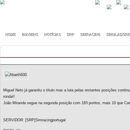
HOME
IMAGENS
NOTÍCIAS
SRP
SIMRACING
SIMULADOR
Abarth 500 CUP – Final Round
By Henrique Alves on Março - 30 - 2016
Miguel Neto já garantiu o título mas a luta pelas restantes posições conti
ronda!!
João Miranda segue na segunda posição com 183 pontos, mais 10 que Carlos
SERVIDOR: [SRP]Simracingportugal