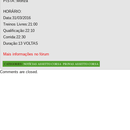
PISTA::Monza
HORÁRIO:
Data:31/03/2016
Treinos Livres:21:00
Qualificação:22:10
Corrida:22:30
Duração:13 VOLTAS
Mais informações no fórum
CATEGORIES:
NOTÍCIAS ASSETTO CORSA
,
PROVAS ASSETTO CORSA
Comments are closed.
Based on a template designed by:
Web2feel.com
Google+
Copyright © 2026 SimRacing Portugal
A tua comunidade de simulação automóvel, falada em português!