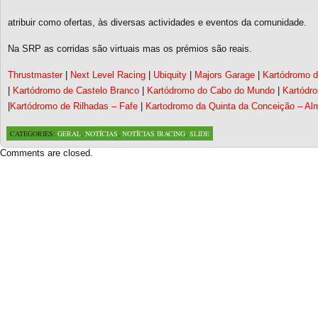
atribuir como ofertas, às diversas actividades e eventos da comunidade.
Na SRP as corridas são virtuais mas os prémios são reais.
Thrustmaster
|
Next Level Racing
|
Ubiquity
|
Majors Garage
|
Kartódromo d
|
Kartódromo de Castelo Branco
|
Kartódromo do Cabo do Mundo
|
Kartódro
|
Kartódromo de Rilhadas – Fafe
|
Kartodromo da Quinta da Conceição – Al
CATEGORIES:
GERAL
,
NOTÍCIAS
,
NOTÍCIAS IRACING
,
SLIDE
Comments are closed.
Based on a template designed by:
Web2feel.com
Google+
Copyright © 2026 SimRacing Portugal
A tua comunidade de simulação automóvel, falada em português!