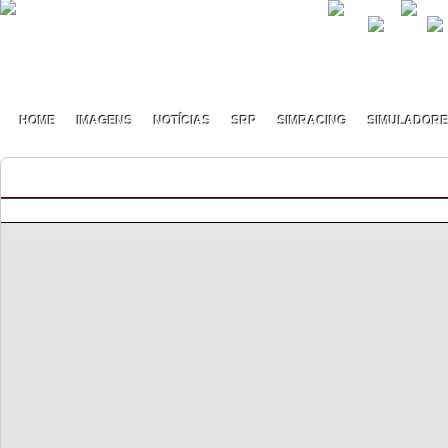
HOME
IMAGENS
NOTÍCIAS
SRP
SIMRACING
SIMULADOR
Spotter On S1 – Entrega de prémio Next Level 
By pmf on Junho - 20 - 2023