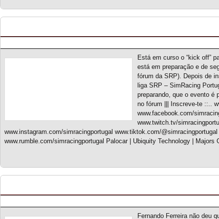
Ironman 2025
Posted by pmf on Fev - 19 - 2025
Está em curso o “kick off” 
está em preparação e de seg
fórum da SRP). Depois de ins
liga SRP – SimRacing Portuga
preparando, que o evento é p
no fórum ||| Inscreve-te ::.
www.facebook.com/simracing
www.twitch.tv/simracingport
www.instagram.com/simracingportugal www.tiktok.com/@simracingportugal
www.rumble.com/simracingportugal Palocar | Ubiquity Technology | Majors 
Old School Prototype Challenge S1 – Classificaç
Posted by pmf on Dez - 15 - 2024
Fernando Ferreira não deu q