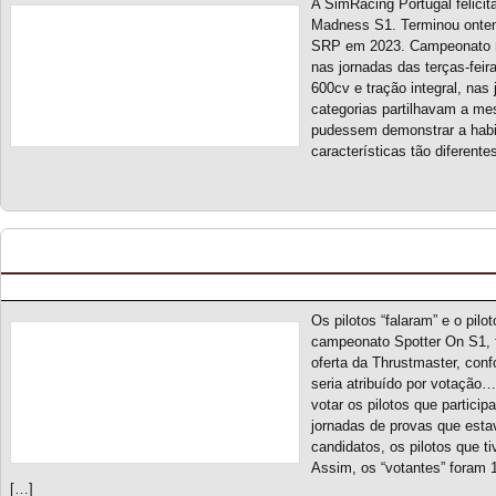
A SimRacing Portugal felici
Madness S1. Terminou ontem
SRP em 2023. Campeonato mis
nas jornadas das terças-feir
600cv e tração integral, nas
categorias partilhavam a mes
pudessem demonstrar a habi
características tão diferent
Fair Play [votação] – Entrega de prémio Thrust
Posted by pmf on Jul - 10 - 2023
Os pilotos “falaram” e o pil
campeonato Spotter On S1, f
oferta da Thrustmaster, conf
seria atribuído por votaçã
votar os pilotos que partic
jornadas de provas que est
candidatos, os pilotos que t
Assim, os “votantes” foram 
[…]