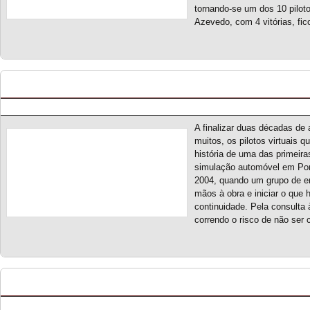
tornando-se um dos 10 pilot
Azevedo, com 4 vitórias, fic
Os canais da SRP nas redes sociais
Posted by pmf on Nov - 5 - 2023
A finalizar duas décadas de
muitos, os pilotos virtuais
história de uma das primeir
simulação automóvel em Po
2004, quando um grupo de en
mãos à obra e iniciar o que 
continuidade. Pela consulta
correndo o risco de não ser
CPVE 2023 – Treinos Livres
Posted by pmf on Set - 24 - 2023