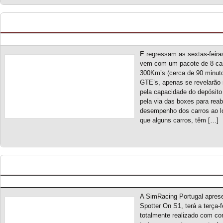
Open Challenge 300 S1 – Novo campeonato
Posted by pmf on Fev - 26 - 2023
E regressam as sextas-feira
vem com um pacote de 8 carr
300Km’s (cerca de 90 minuto
GTE’s, apenas se revelarão
pela capacidade do depósito
pela via das boxes para reab
desempenho dos carros ao lo
que alguns carros, têm […]
Spotter On S1 – Novo campeonato
Posted by pmf on Fev - 26 - 2023
A SimRacing Portugal apres
Spotter On S1, terá a terça
totalmente realizado com co