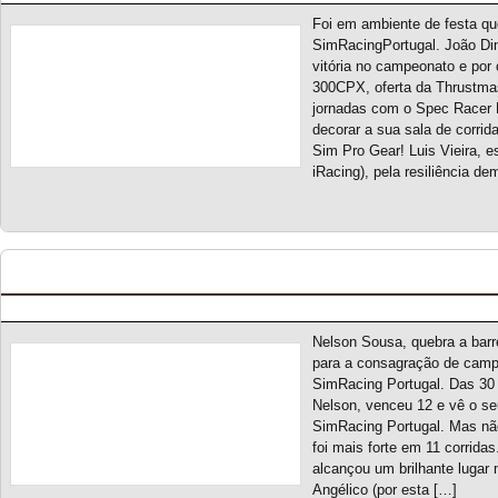
Foi em ambiente de festa q
SimRacingPortugal. João Din
vitória no campeonato e por
300CPX, oferta da Thrustmast
jornadas com o Spec Racer 
decorar a sua sala de corrid
Sim Pro Gear! Luis Vieira, 
iRacing), pela resiliência de
Touring Car Series S5 – Classificação Geral (fina
Posted by pmf on Jun - 1 - 2025
Nelson Sousa, quebra a barr
para a consagração de camp
SimRacing Portugal. Das 30 
Nelson, venceu 12 e vê o se
SimRacing Portugal. Mas nã
foi mais forte em 11 corridas
alcançou um brilhante lugar n
Angélico (por esta […]