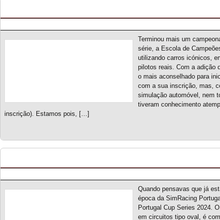
Escola de Campeões S1 – Classificação Geral (f
Posted by pmf on Mai - 19 - 2024
Terminou mais um campeona
série, a Escola de Campeões
utilizando carros icónicos, 
pilotos reais. Com a adição 
o mais aconselhado para ini
com a sua inscrição, mas, c
simulação automóvel, nem t
tiveram conhecimento atempa
inscrição). Estamos pois, […]
Portugal Cup Series 2024 – Novo campeonato
Posted by pmf on Mar - 12 - 2024
Quando pensavas que já esta
época da SimRacing Portuga
Portugal Cup Series 2024. O
em circuitos tipo oval, é co