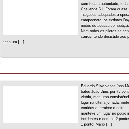
com toda a autoridade, 8 da
Challenge S1. Foram quase
Traçados adequados à época
campeonato, os extintos Day
noites de acessa competiçã
Nem todos os pilotos se sen
carros, tendo desistido aos
seria um […]
Mazda Cup S6 – Classificação Geral (final)
Posted by pmf on Dez - 5 - 2024
Eduardo Silva vence “nos Ma
bateu João Dinis por 73 pon
vitória, mas uma consistênci
lugar na última jornada, ond
corridas a terminar à noite…
manteve um lugar no pódio i
incidentes e com os 2 ponto
1 ponto! Mário […]