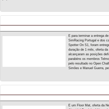
Entrega de prémios Majors Garage
Posted by pmf on Jun - 21 - 2023
E para terminar a entrega d
SimRacing Portugal e dos 
Spotter On S1, foram entreg
duração de 1 mês, oferta da
alcançaram as posições defi
parabéns os membros Telmo 
pelo resultado no Open Chal
Simões e Manuel Guerra, pe
Spotter On S1 – Entrega de prémio Next Level 
Posted by pmf on Jun - 20 - 2023
E um Floor Mat, oferta da N