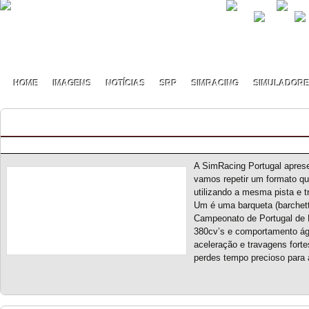
HOME
IMAGENS
NOTÍCIAS
SRP
SIMRACING
SIMULADOR
Dual Grip Championship S2 – Novo Campeonat
Posted by pmf on Jun - 9 - 2026
A SimRacing Portugal apres
vamos repetir um formato que
utilizando a mesma pista e t
Um é uma barqueta (barchett
Campeonato de Portugal de
380cv’s e comportamento ágil
aceleração e travagens fort
perdes tempo precioso para 