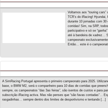
Posted by pmf on Mar - 4 - 2025
Voltamos aos “touring cars”
TCR’s do iRacing! Hyundai, 
durante 10 jornadas com 30 
corridas! Sim, na SRP, tod
participativo e só se “ganha
até à bandeira de xadrez… Se
campeonato exclusivamente 
Então… este é o campeonato
M2 CS Cup S1 – Novo campeonato
Posted by pmf on Mar - 1 - 2025
A SimRacing Portugal apresenta o primeiro campeonato para 2025. Utilizan
base, o BMW M2, será o companheiro para 10 dias de corridas que preench
sempre, os campeonatos “das 3as feiras”, são isentos de custos e para part
subscrição iRacing activa. Mas não penses que “são favas contadas”… Esp
rasgadinhas… sempre dentro dos limites de desportivismo e tentando […]