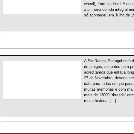
wheel), Formula Ford. A ori
a primeira corrida integralm
só aconteceu em Julho de 1
19º Aniversário da SimRacing Portugal
Posted by pmf on Nov - 20 - 2023
A SimRacing Portugal está 
de amigos, se juntou num pr
acreditamos que estava longe
27 de Novembro, deveria ser 
data para todos os que pass
muitas memórias e com mais
mais de 13000 “threads” com
muita história! […]
Touring Car Series S4 – Classificação Geral (fina