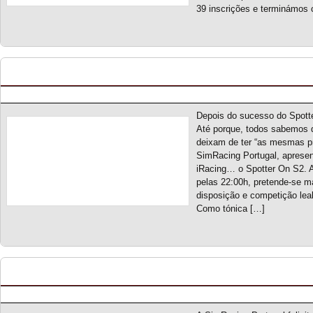
39 inscrições e terminámos
Spotter On S2 – Novo campeonato
Posted by pmf on Ago - 30 - 2023
Depois do sucesso do Spotte
Até porque, todos sabemos q
deixam de ter “as mesmas p
SimRacing Portugal, aprese
iRacing… o Spotter On S2. A 
pelas 22:00h, pretende-se ma
disposição e competição leal
Como tónica […]
RX Madness S1 – Classificação Geral (final)
Posted by pmf on Jul - 15 - 2023