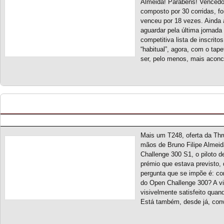
Almeida! Parabéns! Vencedo
composto por 30 corridas, f
venceu por 18 vezes. Ainda 
aguardar pela última jornada
competitiva lista de inscrito
“habitual”, agora, com o tape
ser, pelo menos, mais acon
Open Challenge 300 S1 – Entrega de prémio Th
Posted by pmf on Jun - 14 - 2023
Mais um T248, oferta da Thru
mãos de Bruno Filipe Almei
Challenge 300 S1, o piloto 
prémio que estava previsto, 
pergunta que se impõe é: co
do Open Challenge 300? A v
visivelmente satisfeito quan
Está também, desde já, con