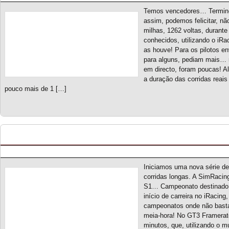
Temos vencedores… Terminou
assim, podemos felicitar, n
milhas, 1262 voltas, durante
conhecidos, utilizando o iRa
as houve! Para os pilotos e
para alguns, pediam mais… 
em directo, foram poucas! A
a duração das corridas rea
pouco mais de 1 […]
GT3 Framerate 90 S1 – Novo campeonato
Posted by pmf on Ago - 28 - 2025
Iniciamos uma nova série d
corridas longas. A SimRacin
S1… Campeonato destinado a
início de carreira no iRacing
campeonatos onde não basta 
meia-hora! No GT3 Framerat
minutos, que, utilizando o m