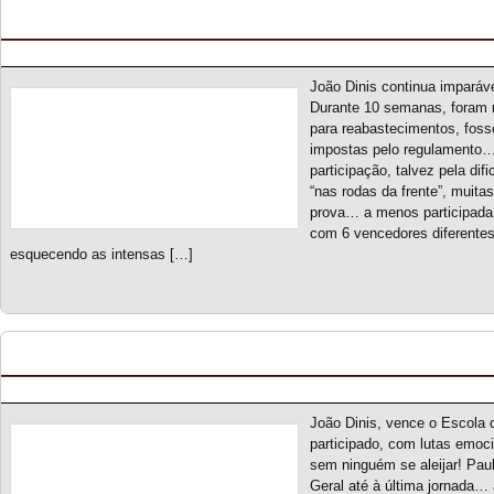
Endurance Racing Series S2 – Classificação Gera
Posted by pmf on Jun - 4 - 2026
João Dinis continua imparáv
Durante 10 semanas, foram 
para reabastecimentos, fos
impostas pelo regulamento…
participação, talvez pela di
“nas rodas da frente”, muita
prova… a menos participada
com 6 vencedores diferentes
esquecendo as intensas […]
Escola de Campeões S2 – Classificação Geral (f
Posted by pmf on Mai - 25 - 2026
João Dinis, vence o Escol
participado, com lutas emoc
sem ninguém se aleijar! Paul
Geral até à última jornada… 