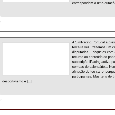
correspondem a uma duração
Spotter On S3 – Novo campeonato
Posted by pmf on Ago - 28 - 2025
A SimRacing Portugal a pre
terceira vez, trazemos um ca
disputadas… daquelas com c
recurso ao conteúdo do pac
subscrição iRacing activa pa
corridas do calendário… Nem
afinação do teu carro, porque
participantes. Mas tens de
desportivismo e […]
Dual Grip Championship S1 – Classificação Geral
Posted by pmf on Jul - 14 - 2025