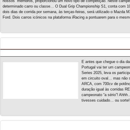
nossos membros, proporcionou um novo tipo de competição. Neste campe
determinado carro ou classe… O Dual Grip Championship S1, conta com 10
dois dias de corrida por semana, às terças-feiras, será utilizado o Mazda 
Ford. Dois carros icónicos na plataforma iRacing a pontuarem para o mes
Portugal Stockcar Series 2025 – Novo campeon
Posted by pmf on Mar - 31 - 2025
E antes que chegue o dia d
Portugal vai ter um campeon
Series 2025, leva os partici
em circuito oval… mas não 
ARCA, com 700cv de potência
duração igual às corridas
campeonato “a sério”! Ahhh…
tivesses cuidado… ou sorte
Touring Car Series S5 – Novo campeonato