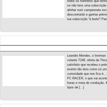
todos os membros que tenha
se não tens uma subscrição
alinhar num campeonato exc
descontraído e ganhar prémi
tua subscrição “à borla”! Pa
Ironman 2023 – Entrega de prémio Thrustmaste
Posted by pmf on Fev - 11 - 2023
Leandro Mendes, o Ironman 
volante T248, oferta da Thrus
satisfeito que recebeu o p
evento tão duro como só um 
curiosidade que nos fica é… 
PC RACER, o que vai aconte
horas e meia de condução, 4
tipos de […]