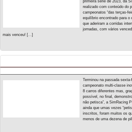
primeira série de 2023, da S
realizado com conteúdo do 
campeonatos “das terças-feira
equilíbrio encontrado para o
que aderiram a corridas inte
jornadas, com vários venced
mais venceu! […]
Open Challenge 300 S1 – Classificação Geral (fi
Posted by pmf on Mai - 22 - 2023
Terminou na passada sexta-
campeonato multi-classe ino
8 carros diferentes mas, gra
possível, no final, demonstr
não petisca”, a SimRacing Po
ainda que umas vezes “petis
inscritos, foram muitos os q
menos de uma dezena de pilot