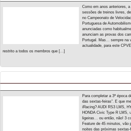
Como em anos anteriores, a 
sessões de treinos livres, d
no Campeonato de Velocidad
Portuguesa de Automobilismo
anunciadas como habitualmen
anunciam as provas dos ca
Portugal. Mas… sempre na 
actualidade, para este CPV
restrito a todos os membros que […]
Touring Car Series S4 – Novo campeonato
Posted by pmf on Ago - 31 - 2023
Para completar a 3ª época d
das sextas-feiras”. E que m
iRacing? AUDI RS3 LMS, H
HONDA Civic Type R LMS, u
ligeiras… ou então, não! 3 c
Feature de 45 minutos, vão 
noites das próximas sextas-