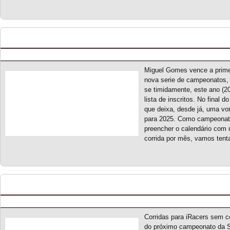
Portugal Cup Series 2024 – Classificação Geral (
Posted by pmf on Nov - 6 - 2024
Miguel Gomes vence a prime
nova serie de campeonatos, c
se timidamente, este ano (2
lista de inscritos. No final
que deixa, desde já, uma v
para 2025. Como campeonato
preencher o calendário com
corrida por mês, vamos tenta
Old School Prototype Challenge S1 – Novo ca
Posted by pmf on Set - 15 - 2024
Corridas para iRacers sem c
do próximo campeonato da S