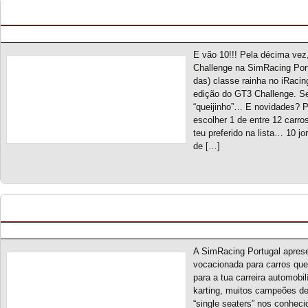
GT3 Challenge S10 – Novo campeonato
Posted by pmf on Fev - 28 - 2024
E vão 10!!! Pela décima ve
Challenge na SimRacing Por
das) classe rainha no iRaci
edição do GT3 Challenge. 
“queijinho”… E novidades? 
escolher 1 de entre 12 carros
teu preferido na lista… 10 jo
de […]
Escola de Campeões S1 – Novo campeonato
Posted by pmf on Fev - 26 - 2024
A SimRacing Portugal apres
vocacionada para carros que
para a tua carreira automobilí
karting, muitos campeões de
“single seaters” nos conhec