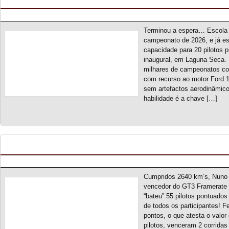
Posted by pmf on Fev - 24 - 2026
Terminou a espera… Escola 
campeonato de 2026, e já es
capacidade para 20 pilotos pr
inaugural, em Laguna Seca.
milhares de campeonatos co
com recurso ao motor Ford 
sem artefactos aerodinâmico
habilidade é a chave […]
GT3 Framerate 90 S1 – Classificação Geral (final
Posted by pmf on Nov - 20 - 2025
Cumpridos 2640 km’s, Nuno V
vencedor do GT3 Framerate 
“bateu” 55 pilotos pontuad
de todos os participantes! Fe
pontos, o que atesta o valo
pilotos, venceram 2 corrida