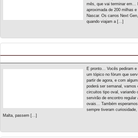
mês, que vai terminar em… 
aproximada de 200 milhas e 
Nascar. Os carros Next Gen
quando viajam a […]
Quinta das Ovais
Posted by pmf on Mar - 3 - 2024
E pronto… Vocês pediram e 
um tópico no fórum que ser
partir de agora, e com algu
poderá ser semanal, vamos c
circuitos tipo oval, variando
servirão de encontro regula
ovais… Também esperamos de
sempre tiveram curiosidad
Malta, passem […]