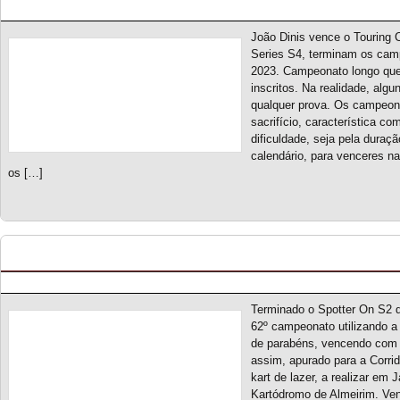
Posted by pmf on Nov - 18 - 2023
João Dinis vence o Touring 
Series S4, terminam os cam
2023. Campeonato longo que
inscritos. Na realidade, alg
qualquer prova. Os campeon
sacrifício, característica co
dificuldade, seja pela duraç
calendário, para venceres n
os […]
Spotter On S2 – Classificação Geral (final)
Posted by pmf on Nov - 9 - 2023
Terminado o Spotter On S2 d
62º campeonato utilizando a 
de parabéns, vencendo com au
assim, apurado para a Corri
kart de lazer, a realizar em
Kartódromo de Almeirim. Ve