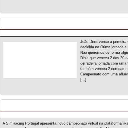
M2 CS Cup S1 – Classificação Geral (final)
Posted by pmf on Mai - 29 - 2025
João Dinis vence a primeira 
decidida na última jornada e 
Não queremos de forma algu
Dinis que venceu 2 das 20 co
derradeira jornada com uma
também venceu 2 corridas e 
Campeonato com uma afluênci
[…]
Dual Grip Championship S1 – Novo campeonat
Posted by pmf on Mai - 27 - 2025
A SimRacing Portugal apresenta novo campeonato virtual na plataforma iRac