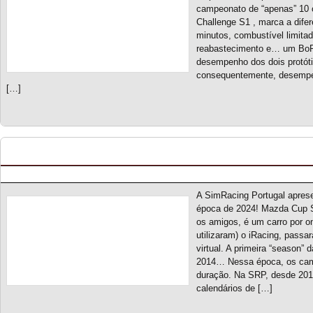
campeonato de “apenas” 10 
Challenge S1 , marca a dife
minutos, combustível limitad
reabastecimento e… um BoP a
desempenho dos dois protóti
consequentemente, desempen
[…]
Mazda Cup S6 – Novo campeonato
Posted by pmf on Set - 13 - 2024
A SimRacing Portugal apres
época de 2024! Mazda Cup 
os amigos, é um carro por o
utilizaram) o iRacing, passa
virtual. A primeira “season”
2014… Nessa época, os cam
duração. Na SRP, desde 201
calendários de […]