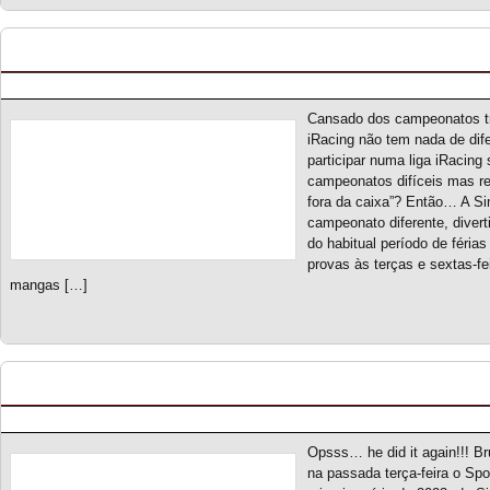
RX Madness S1 – Novo campeonato
Posted by pmf on Jun - 3 - 2023
Cansado dos campeonatos tr
iRacing não tem nada de dif
participar numa liga iRacin
campeonatos difíceis mas r
fora da caixa”? Então… A S
campeonato diferente, divert
do habitual período de féri
provas às terças e sextas-f
mangas […]
Spotter On S1 – Classificação Geral (final)
Posted by pmf on Mai - 29 - 2023
Opsss… he did it again!!! B
na passada terça-feira o Sp