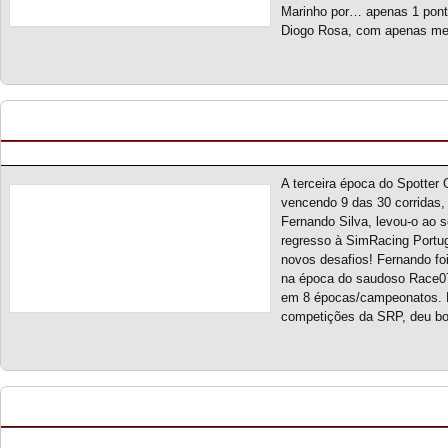
Marinho por… apenas 1 ponto
Diogo Rosa, com apenas m
Spotter On S3 – Classificação Geral (final)
Posted by pmf on Nov - 16 - 2025
A terceira época do Spotter 
vencendo 9 das 30 corridas, 
Fernando Silva, levou-o ao 
regresso à SimRacing Portu
novos desafios! Fernando fo
na época do saudoso Race07,
em 8 épocas/campeonatos. F
competições da SRP, deu bo
Portugal Stockcar Series 2025 – Classificação Ge
Posted by pmf on Out - 22 - 2025