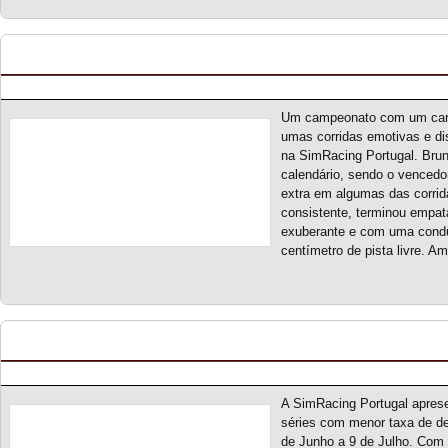
TDI cup S2 – Classificação Geral (final)
Posted by pmf on Jul - 12 - 2024
Um campeonato com um carr
umas corridas emotivas e di
na SimRacing Portugal. Brun
calendário, sendo o vencedo
extra em algumas das corrid
consistente, terminou empat
exuberante e com uma condu
centímetro de pista livre. 
TDI cup S2 – Novo campeonato
Posted by pmf on Mai - 30 - 2024
A SimRacing Portugal apre
séries com menor taxa de de
de Junho a 9 de Julho. Com 