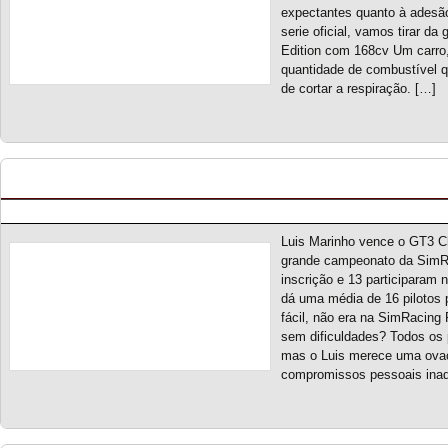
expectantes quanto à adesã
serie oficial, vamos tirar d
Edition com 168cv Um carro,
quantidade de combustível q
de cortar a respiração. […]
GT3 Challenge S10 – Classificação Geral (final)
Posted by pmf on Mai - 25 - 2024
Luis Marinho vence o GT3 C
grande campeonato da SimRac
inscrição e 13 participaram n
dá uma média de 16 pilotos
fácil, não era na SimRacing
sem dificuldades? Todos os p
mas o Luis merece uma ova
compromissos pessoais inad