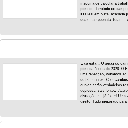
máquina de calcular a traba
primeiro derrotado do campe
luta leal em pista, acabaria
deste campeonato, foram… A
Endurance Racing Series S2 – Novo Campeona
Posted by pmf on Fev - 28 - 2026
E cá está… O segundo camp
primeira época de 2026. O 
uma repetição, voltamos ao 
de 90 minutos. Com combustív
curvas serão verdadeiros te
depressa, sais lento… Acel
distração e… já foste! Uma 
direito! Tudo preparado para
Escola de Campeões S2 – Novo Campeonato