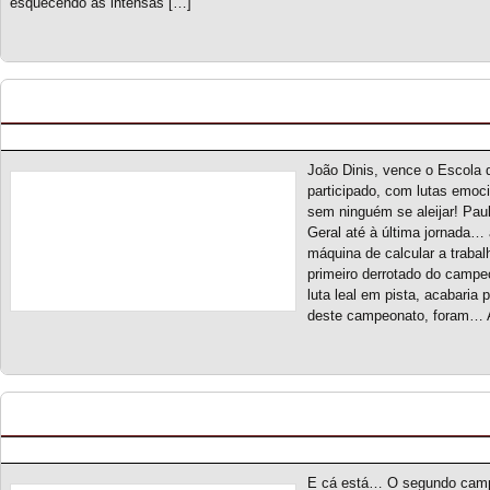
esquecendo as intensas […]
Escola de Campeões S2 – Classificação Geral (f
Posted by pmf on Mai - 25 - 2026
João Dinis, vence o Escol
participado, com lutas emoc
sem ninguém se aleijar! Paul
Geral até à última jornada… 
máquina de calcular a traba
primeiro derrotado do campe
luta leal em pista, acabaria
deste campeonato, foram… A
Endurance Racing Series S2 – Novo Campeona
Posted by pmf on Fev - 28 - 2026
E cá está… O segundo camp