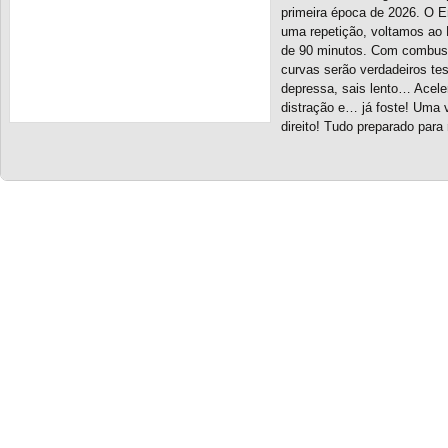
primeira época de 2026. O 
uma repetição, voltamos ao 
de 90 minutos. Com combustív
curvas serão verdadeiros te
depressa, sais lento… Acel
distração e… já foste! Uma 
direito! Tudo preparado para
« Older Entries
Based on a template designed by:
Web2feel.com
Google+
Copyright © 2026 SimRacing Portugal
A tua comunidade de simulação automóvel, falada em português!