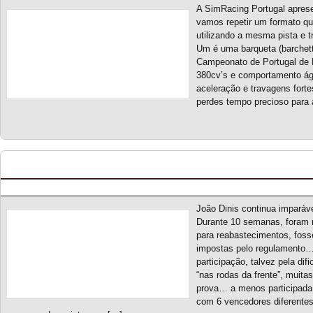
A SimRacing Portugal apres
vamos repetir um formato que
utilizando a mesma pista e t
Um é uma barqueta (barchett
Campeonato de Portugal de
380cv’s e comportamento ágil
aceleração e travagens fort
perdes tempo precioso para 
Endurance Racing Series S2 – Classificação Gera
Posted by pmf on Jun - 4 - 2026
João Dinis continua imparáv
Durante 10 semanas, foram 
para reabastecimentos, fos
impostas pelo regulamento…
participação, talvez pela di
“nas rodas da frente”, muita
prova… a menos participada
com 6 vencedores diferentes