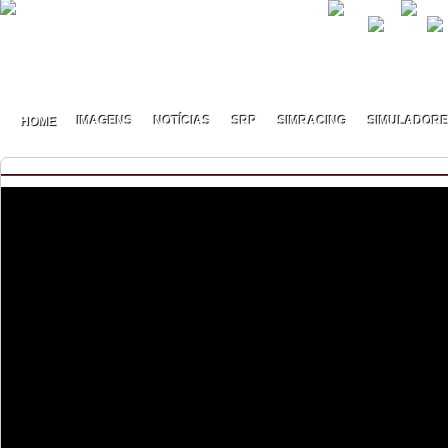
HOME
IMAGENS
NOTÍCIAS
SRP
SIMRACING
SIMULADOR
This content req