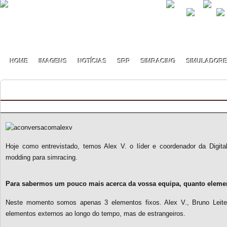
HOME
IMAGENS
NOTÍCIAS
SRP
SIMRACING
SIMULADOR
À conversa com…Alex V. – Digital Apex
By Henrique Alves on Março - 12 - 2012
Hoje como entrevistado, temos Alex V. o líder e coordenador da Digit
modding para simracing.
Para sabermos um pouco mais acerca da vossa equipa, quanto eleme
Neste momento somos apenas 3 elementos fixos. Alex V., Bruno Leite 
elementos externos ao longo do tempo, mas de estrangeiros.