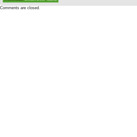
Comments are closed.
Based on a template designed by:
Web2feel.com
Google+
Copyright © 2026 SimRacing Portugal
A tua comunidade de simulação automóvel, falada em português!