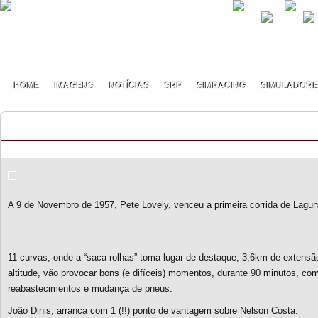
HOME
IMAGENS
NOTÍCIAS
SRP
SIMRACING
SIMULADOR
Endurance Racing Series S2 #6
By pmf on Maio - 3 - 2026
A 9 de Novembro de 1957, Pete Lovely, venceu a primeira corrida de Lagu
11 curvas, onde a “saca-rolhas” toma lugar de destaque, 3,6km de extens
altitude, vão provocar bons (e difíceis) momentos, durante 90 minutos, co
reabastecimentos e mudança de pneus.
João Dinis, arranca com 1 (!!) ponto de vantagem sobre Nelson Costa.