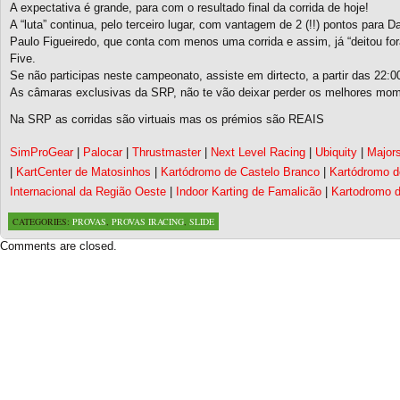
A expectativa é grande, para com o resultado final da corrida de hoje
!
A “luta” continua, pelo terceiro lugar, com vantagem de 2 (!!) pontos para 
Paulo Figueiredo, que conta com menos uma corrida e assim, já “deitou fora
Five.
Se não participas neste campeonato, assiste em dirtecto, a partir das
22:0
As câmaras exclusivas da SRP, não te vão deixar perder os melhores mom
Na SRP as corridas são virtuais mas os prémios são REAIS
SimProGear
|
Palocar
|
Thrustmaster
|
Next Level Racing
|
Ubiquity
|
Major
|
KartCenter de Matosinhos
|
Kartódromo de Castelo Branco
|
Kartódromo 
Internacional da Região Oeste
|
Indoor Karting de Famalicão
|
Kartodromo d
CATEGORIES:
PROVAS
,
PROVAS IRACING
,
SLIDE
Comments are closed.
Based on a template designed by:
Web2feel.com
Google+
Copyright © 2026 SimRacing Portugal
A tua comunidade de simulação automóvel, falada em português!