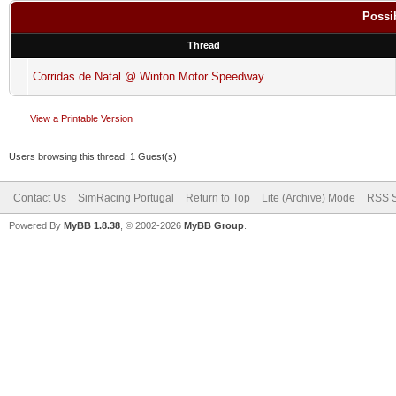
Possi
Thread
Corridas de Natal @ Winton Motor Speedway
View a Printable Version
Users browsing this thread: 1 Guest(s)
Contact Us
SimRacing Portugal
Return to Top
Lite (Archive) Mode
RSS S
Powered By
MyBB 1.8.38
, © 2002-2026
MyBB Group
.