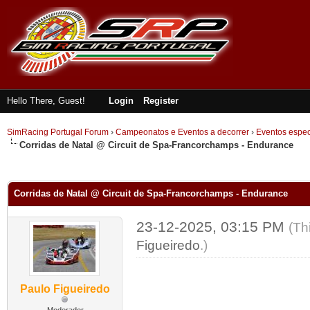
Hello There, Guest!
Login
Register
SimRacing Portugal Forum
›
Campeonatos e Eventos a decorrer
›
Eventos espec
Corridas de Natal @ Circuit de Spa-Francorchamps - Endurance
ge
Corridas de Natal @ Circuit de Spa-Francorchamps - Endurance
23-12-2025, 03:15 PM
(Th
Figueiredo
.)
Paulo Figueiredo