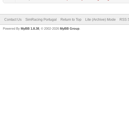
Contact Us
SimRacing Portugal
Return to Top
Lite (Archive) Mode
RSS S
Powered By
MyBB 1.8.38
, © 2002-2026
MyBB Group
.