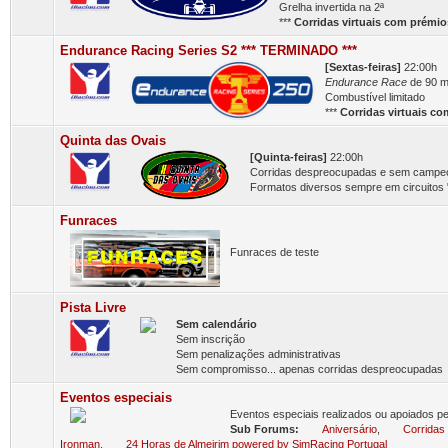
Grelha invertida na 2ª
***
Corridas virtuais com
prémio
Endurance Racing Series S2 *** TERMINADO ***
[Sextas-feiras]
22:00h
Endurance Race
de 90 m
Combustível limitado
***
Corridas virtuais c
Quinta das Ovais
[Quinta-feiras]
22:00h
Corridas despreocupadas e sem campe
Formatos diversos sempre em circuitos 
Funraces
Funraces de teste
Pista Livre
Sem calendário
Sem inscrição
Sem penalizações administrativas
Sem compromisso... apenas corridas despreocupadas
Eventos especiais
Eventos especiais realizados ou apoiados p
Sub Forums:
Aniversário
,
Corridas 
Ironman
,
24 Horas de Almeirim powered by SimRacing Portugal