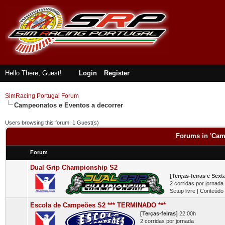
Hello There, Guest!
Login
Register
SimRacing Portugal Forum
Campeonatos e Eventos a decorrer
Users browsing this forum: 1 Guest(s)
Forums in 'Cam
Forum
Dual Grip Championship S2
[Terças-feiras e Sexta
2 corridas por jornada
Setup livre | Conteúdo
Escola de Campeões S2 *** TERMINADO ***
[Terças-feiras]
22:00h
2 corridas por jornada