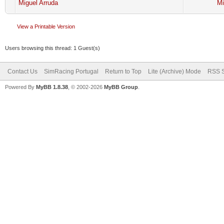
Miguel Arruda
Mi
View a Printable Version
Users browsing this thread: 1 Guest(s)
Contact Us
SimRacing Portugal
Return to Top
Lite (Archive) Mode
RSS S
Powered By
MyBB 1.8.38
, © 2002-2026
MyBB Group
.