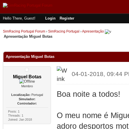
Hello There, Guest!
Login
Register
SimRacing Portugal Forum
›
SimRacing Portugal
›
Apresentação
Apresentação Miguel Botas
ge
Apresentação Miguel Botas
04-01-2018, 09:44 
Miguel Botas
Membro
Boa noite a todos!
Localização:
Portugal
Simulador:
Controlador:
Posts: 1
O meu nome é Migue
Threads: 1
Joined: Jan 2018
adoro desportos mot