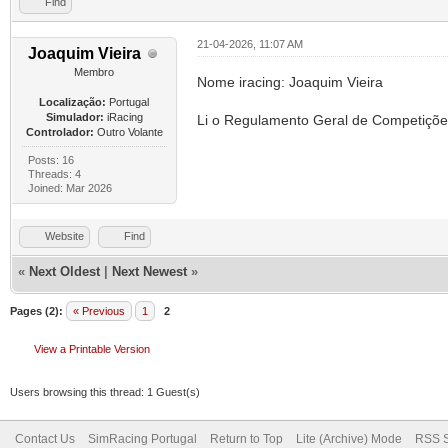
Find
21-04-2026, 11:07 AM
Joaquim Vieira
Membro
Nome iracing: Joaquim Vieira
Localização:
Portugal
Simulador:
iRacing
Li o Regulamento Geral de Competiçõe
Controlador:
Outro Volante
Posts: 16
Threads: 4
Joined: Mar 2026
Website
Find
«
Next Oldest
|
Next Newest
»
Pages (2):
« Previous
1
2
View a Printable Version
Users browsing this thread: 1 Guest(s)
Contact Us
SimRacing Portugal
Return to Top
Lite (Archive) Mode
RSS S