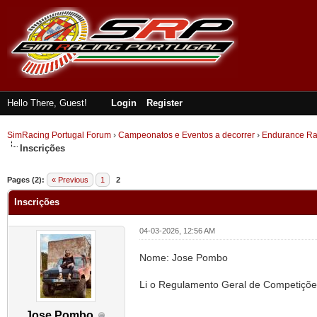
Hello There, Guest!
Login
Register
SimRacing Portugal Forum
›
Campeonatos e Eventos a decorrer
›
Endurance Ra
Inscrições
ge
Pages (2):
« Previous
1
2
Inscrições
04-03-2026, 12:56 AM
Nome: Jose Pombo
Li o Regulamento Geral de Competiçõe
Jose Pombo