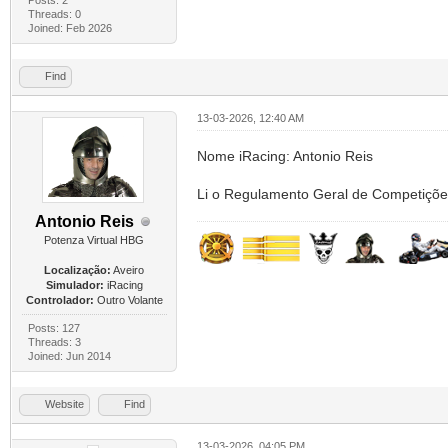
Posts: 2
Threads: 0
Joined: Feb 2026
Find
13-03-2026, 12:40 AM
Nome iRacing: Antonio Reis
Li o Regulamento Geral de Competiçõe
Antonio Reis
Potenza Virtual HBG
Localização:
Aveiro
Simulador:
iRacing
Controlador:
Outro Volante
Posts: 127
Threads: 3
Joined: Jun 2014
Website
Find
13-03-2026, 04:05 PM