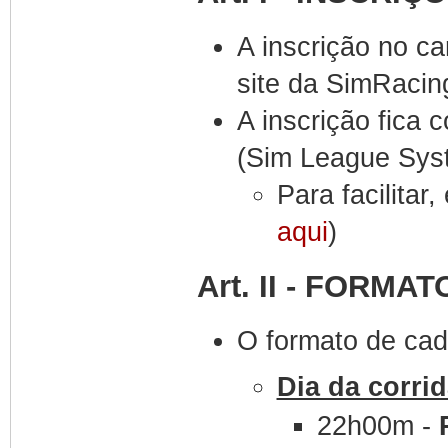
A inscrição no c
site da SimRacin
A inscrição fica
(Sim League Sys
Para facilitar,
aqui
)
Art. II - FORM
O formato de cad
Dia da corrid
22h00m -