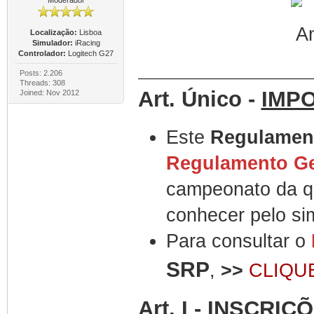
Moderador
Localização:
Lisboa
Simulador:
iRacing
Controlador:
Logitech G27
Posts: 2.206
Threads: 308
Art. Único -
IMP
Joined: Nov 2012
Este
Regulament
Regulamento Ge
campeonato da qu
conhecer pelo sim
Para consultar o
SRP
,
>>
CLIQU
Art. I - INSCRIÇ