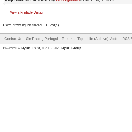
Regulamento Particular
- by
Paulo Figueiredo
- 22-02-2026, 06:25 PM
View a Printable Version
Users browsing this thread: 1 Guest(s)
Contact Us
SimRacing Portugal
Return to Top
Lite (Archive) Mode
RSS S
Powered By
MyBB 1.8.38
, © 2002-2026
MyBB Group
.