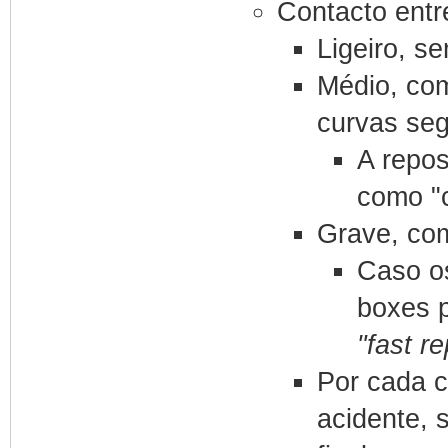
Contacto entre
Ligeiro, s
Médio, com
curvas seg
A repos
como "c
Grave, com
Caso os
boxes p
"fast re
Por cada c
acidente, 