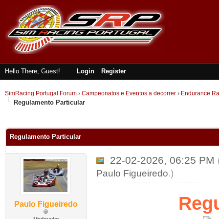
Hello There, Guest!
Login
Register
SimRacing Portugal Forum
›
Campeonatos e Eventos a decorrer
›
Endurance Ra
Regulamento Particular
ge
Regulamento Particular
22-02-2026, 06:25 PM
Paulo Figueiredo
.)
Regu
Paulo Figueiredo