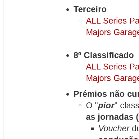
Terceiro
ALL Series P
Majors Garag
8º Classificado
ALL Series P
Majors Garag
Prémios não cu
O "
pior
" clas
as jornadas (
Voucher
du