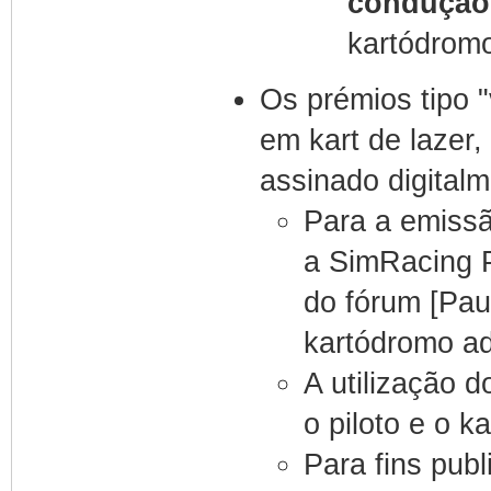
condução
kartódromo
Os prémios tipo "
em kart de lazer,
assinado digitalm
Para a emissã
a SimRacing P
do fórum [Pau
kartódromo ad
A utilização d
o piloto e o k
Para fins publ