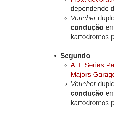
dependendo do
Voucher
duplo
condução
em 
kartódromos p
Segundo
ALL Series P
Majors Garag
Voucher
duplo
condução
em 
kartódromos p