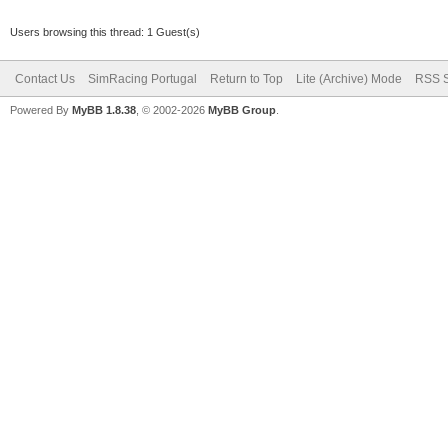
Users browsing this thread: 1 Guest(s)
Contact Us
SimRacing Portugal
Return to Top
Lite (Archive) Mode
RSS S
Powered By
MyBB 1.8.38
, © 2002-2026
MyBB Group
.