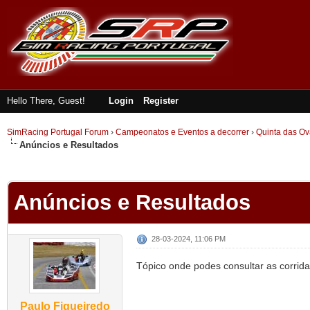
Hello There, Guest!
Login
Register
SimRacing Portugal Forum
›
Campeonatos e Eventos a decorrer
›
Quinta das Ov
Anúncios e Resultados
ge
Anúncios e Resultados
28-03-2024, 11:06 PM
Tópico onde podes consultar as corridas
Paulo Figueiredo