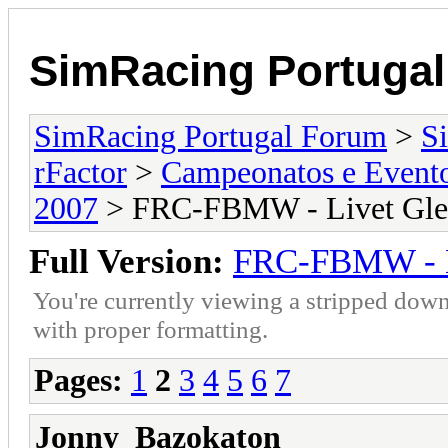
SimRacing Portuga
SimRacing Portugal Forum
>
S
rFactor
>
Campeonatos e Event
2007
> FRC-FBMW - Livet Gl
Full Version:
FRC-FBMW - L
You're currently viewing a stripped down
with proper formatting.
Pages:
1
2
3
4
5
6
7
Jonny_Bazokaton