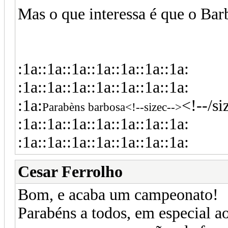
Mas o que interessa é que o Bar
:1a::1a::1a::1a::1a::1a::1a:
:1a::1a::1a::1a::1a::1a::1a:
:1a:
<!--/si
Parabèns barbosa<!--sizec-->
:1a::1a::1a::1a::1a::1a::1a:
:1a::1a::1a::1a::1a::1a::1a:
Cesar Ferrolho
Bom, e acaba um campeonato!
Parabéns a todos, em especial a