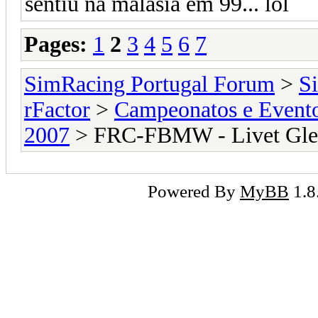
sentiu na malásia em 99... lol
Pages:
1
2
3
4
5
6
7
SimRacing Portugal Forum
>
S
rFactor
>
Campeonatos e Event
2007
> FRC-FBMW - Livet Gl
Powered By
MyBB
1.8