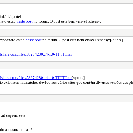
link1:[/quote]
nato estão
neste post
no forum. O post está bem visível :cheesy:
ampeonato estão
neste post
no forum. O post está bem visível :cheesy:[/quote]
idshare.com/files/58274280...4-1.0-TTTTT.rar
idshare.com/files/58274280...4-1.0-TTTTT.rar
[/quote]
não existirem mismatches devido aos vários sites que contêm diversas versões das pi
 tal saquem esta
do a mesma coisa...?