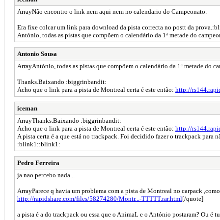
ArrayNão encontro o link nem aqui nem no calendario do Campeonato.
Era fixe colcar um link para download da pista correcta no postt da prova.:b
António, todas as pistas que compõem o calendário da 1ª metade do campeo
Antonio Sousa
ArrayAntónio, todas as pistas que compõem o calendário da 1ª metade do c
Thanks.Baixando :biggrinbandit:
Acho que o link para a pista de Montreal certa é este então:
http://rs144.rap
iceman
ArrayThanks.Baixando :biggrinbandit:
Acho que o link para a pista de Montreal certa é este então:
http://rs144.rap
A pista certa é a que está no trackpack. Foi decidido fazer o trackpack para 
:blink1::blink1:
Pedro Ferreira
ja nao percebo nada...
ArrayParece q havia um problema com a pista de Montreal no carpack ,como
http://rapidshare.com/files/58274280/Montr...-TTTTT.rar.html
[/quote]
a pista é a do trackpack ou essa que o AnimaL e o António postaram? Ou é tu