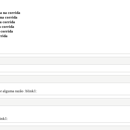
a na corrida
 na corrida
a corrida
a corrida
 corrida
rrida
por alguma razão :blink1:
link1: