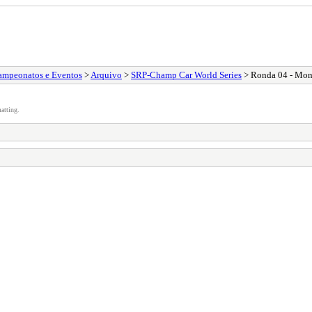
ampeonatos e Eventos
>
Arquivo
>
SRP-Champ Car World Series
> Ronda 04 - Mont
atting.