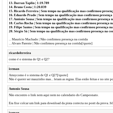
13. Darran Taplin | 1:19.789
14. Bruno Costa | 1:20.839
15. Ricardo Ferreira | Sem tempo na qualificação mas confirmou presenç
16. Eduardo Prado | Sem tempo na qualificação mas confirmou presença
17. António Sousa | Sem tempo na qualificação mas confirmou presença n
18. Carlos Rocha | Sem tempo na qualificação mas confirmou presença n
19. Filipe Santos | Sem tempo na qualificação mas confirmou presença na
20. Sérgio Sá | Sem tempo na qualificação mas confirmou presença na co
... Maurício Machado | Não confirmou presença na corrida
... Alvaro Parente | Não confirmou presença na corrida[/quote]
ricardoferreira
como é o sistema de Q1 e Q2?
iceman
Arraycomo é o sistema de Q1 e Q2?[/quote]
Não é querer ser mauzinho mas... leiam as regras. Elas estão feitas e no site 
Antonio Sousa
Não encontro o link nem aqui nem no calendario do Campeonato.
Era fixe colcar um link para download da pista correcta no postt da prova.:b
iceman