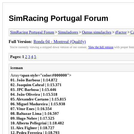
SimRacing Portugal Forum
SimRacing Portugal Forum
>
Simuladores
>
Outras simulações
>
rFactor
>
C
Full Version:
Ronda 04 - Montreal (Qualify)
You're currently viewing a stripped down version of our content.
View the full version
with proper form
Pages:
1
2
3
4
5
iceman
Array
<span style="color:#000000">
01. João Barbosa | 1:14.872
02. Joaquim Cabral | 1:15.371
03. JPC Barbosa | 1:15.446
04. João Oliveira | 1:15.518
05. Alexandre Caetano | 1:15.815
06. Miguel Madureira | 1:15.938
07. Vitor Enes | 1:16.554
08. Baltazar Lima | 1:16.597
09. Hugo Nobre | 1:17.525
10. Alberto Pellegrini | 1:18.482
11. Alex Fighter | 1:18.727
12. Pedro Ferreira | 1:18.793