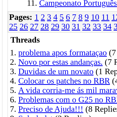
Campeonato Português
Pages:
1
2
3
4
5
6
7
8
9
10
11
1
25
26
27
28
29
30
31
32
33
34
Threads
problema apos formataçao
(7
Novo por estas andanças.
(7 R
Duvidas de um novato
(1 Rep
Colocar os patches no RBR
(
A vida corria-me ás mil maravi
Problemas com o G25 no R
Preciso de Ajuda!!!
(8 Replie