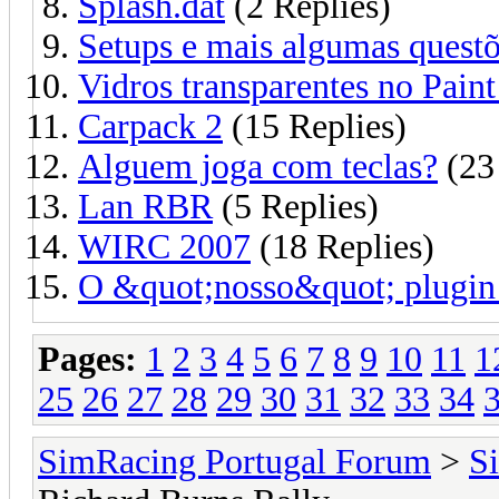
Splash.dat
(2 Replies)
Setups e mais algumas quest
Vidros transparentes no Pain
Carpack 2
(15 Replies)
Alguem joga com teclas?
(23 
Lan RBR
(5 Replies)
WIRC 2007
(18 Replies)
O &quot;nosso&quot; plugin 
Pages:
1
2
3
4
5
6
7
8
9
10
11
1
25
26
27
28
29
30
31
32
33
34
SimRacing Portugal Forum
>
S