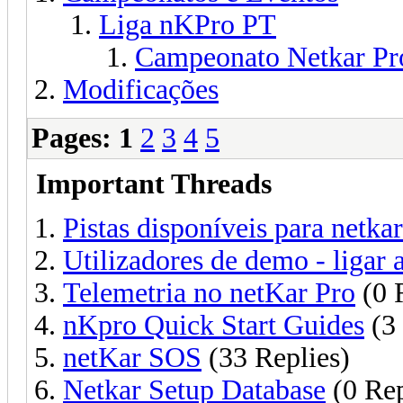
Liga nKPro PT
Campeonato Netkar Pro
Modificações
Pages:
1
2
3
4
5
Important Threads
Pistas disponíveis para netka
Utilizadores de demo - ligar a
Telemetria no netKar Pro
(0 
nKpro Quick Start Guides
(3 
netKar SOS
(33 Replies)
Netkar Setup Database
(0 Rep