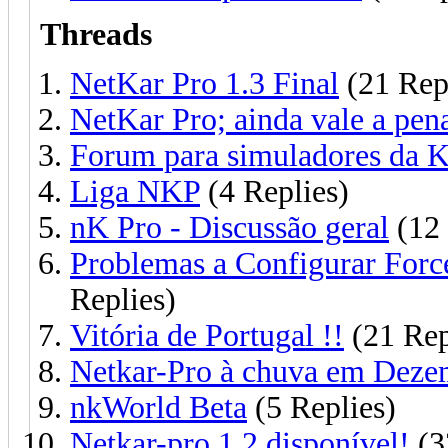
Threads
NetKar Pro 1.3 Final
(21 Rep
NetKar Pro; ainda vale a pen
Forum para simuladores da 
Liga NKP
(4 Replies)
nK Pro - Discussão geral
(12 
Problemas a Configurar Force
Replies)
Vitória de Portugal !!
(21 Rep
Netkar-Pro à chuva em Deze
nkWorld Beta
(5 Replies)
Netkar-pro 1.2 disponível!
(3