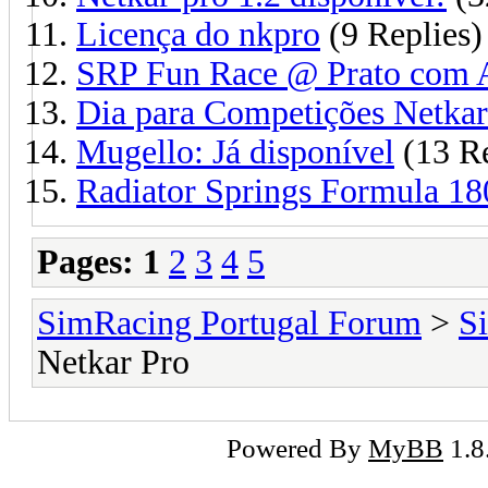
Licença do nkpro
(9 Replies)
SRP Fun Race @ Prato com 
Dia para Competições Netka
Mugello: Já disponível
(13 Re
Radiator Springs Formula 1
Pages:
1
2
3
4
5
SimRacing Portugal Forum
>
S
Netkar Pro
Powered By
MyBB
1.8